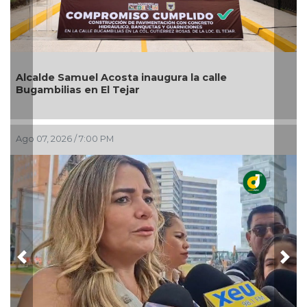
ra la calle
Pedro de Jesús Rosado Guzmán 
como alcalde suplente de Úrsul
Ago 07, 2026 / 5:53 PM
Previous
Nex