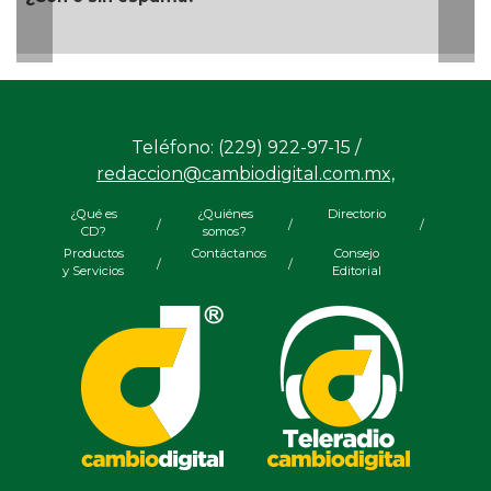
laboral en beneficio de las y lo
Teléfono: (229) 922-97-15 /
redaccion@cambiodigital.com.mx,
¿Qué es
¿Quiénes
Directorio
/
/
/
CD?
somos?
Productos
Contáctanos
Consejo
/
/
y Servicios
Editorial