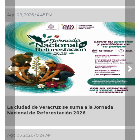
08, 2026 / 4:45 PM
Ago 04, 2
Previous
Nex
ciudad de Veracruz se suma a la Jornada
Invita 
ional de Reforestación 2026
Artes “
05, 2026 / 9:24 AM
Ago 03, 2