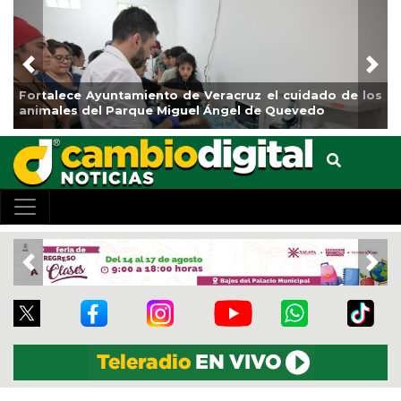
Previous
Nex
alece Ayuntamiento de Veracruz el cuidado de los
La ciud
ales del Parque Miguel Ángel de Quevedo
de Refo
Previous
Nex