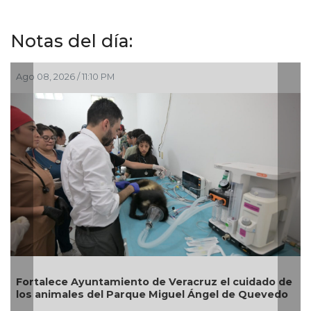
Notas del día:
8, 2026 / 11:10 PM
Ago 04, 2
talece Ayuntamiento de Veracruz el cuidado de
Reabrir
 animales del Parque Miguel Ángel de Quevedo
Zona C