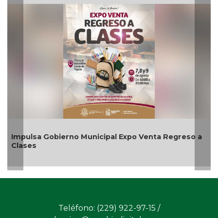
ulsa Gobierno Municipal Expo Venta Regreso a
Aplicar
ses
agosto
Teléfono: (229) 922-97-15 /