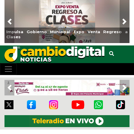
Previous
Nex
Reabrirá Coatzacoalcos la Alberca Semiolímpica Zona
Centro
Previous
Nex