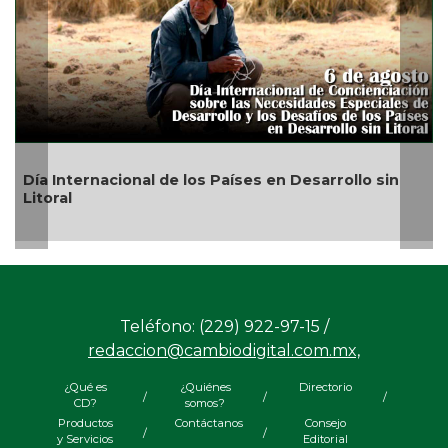
El Águila cae ante Pericos en última serie
Teléfono: (229) 922-97-15 /
redaccion@cambiodigital.com.mx,
¿Qué es
¿Quiénes
Directorio
/
/
/
CD?
somos?