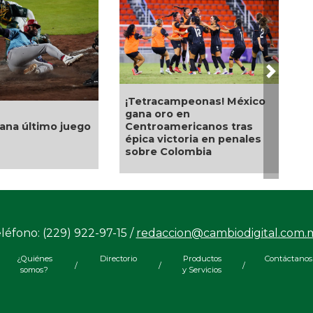
Next
¡Tetracampeonas! México
gana oro en
gana último juego
Centroamericanos tras
épica victoria en penales
sobre Colombia
léfono: (229) 922-97-15 /
redaccion@cambiodigital.com.
¿Quiénes
Directorio
Productos
Contáctanos
/
/
/
somos?
y Servicios