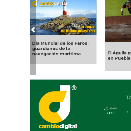
Previous
Día Mundial de los Faros:
guardianes de la
El Águila 
navegación marítima
en Puebla
Te
¿Qué es
/
CD?