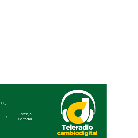
mx,
Consejo
/
Editorial