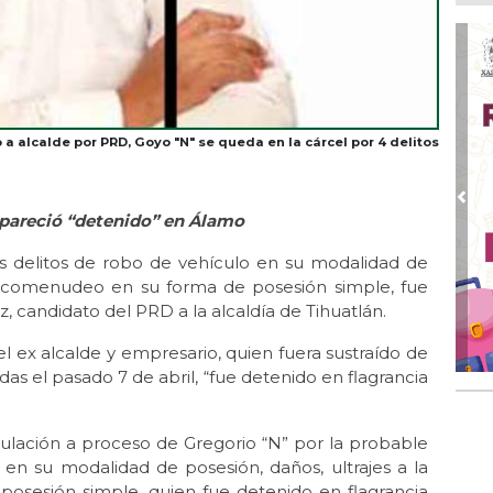
Inv
Tem
Ago
Go
crí
inf
a alcalde por PRD, Goyo "N" se queda en la cárcel por 4 delitos
Ago
Des
pre
Pre
 apareció “detenido” en Álamo
Ago
os delitos de robo de vehículo en su modalidad de
AD
gra
 narcomenudeo en su forma de posesión simple, fue
 candidato del PRD a la alcaldía de Tihuatlán.
Ago
Gar
l ex alcalde y empresario, quien fuera sustraído de
col
s el pasado 7 de abril, “fue detenido en flagrancia
Ago
Nah
par
nculación a proceso de Gregorio “N” por la probable
la 
 en su modalidad de posesión, daños, ultrajes a la
osesión simple, quien fue detenido en flagrancia