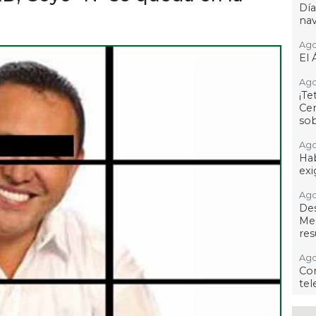
Dí
na
Ago
El 
Ago
¡T
Cen
so
Ago
Hab
exi
Ago
De
Me
res
Ago
Co
tel
Ago