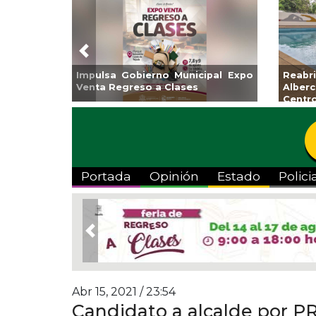
Previous
Impulsa Gobierno Municipal Expo
Reab
Venta Regreso a Clases
Albe
Centr
Portada
Opinión
Estado
Polici
Previous
Abr 15, 2021 / 23:54
Candidato a alcalde por PR