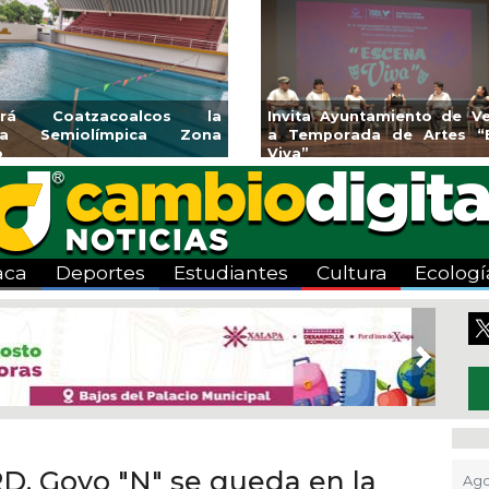
rirá Coatzacoalcos la
Invita Ayuntamiento de Ve
rca Semiolímpica Zona
a Temporada de Artes “
o
Viva”
aca
Deportes
Estudiantes
Cultura
Ecologí
Next
D, Goyo "N" se queda en la
Ago