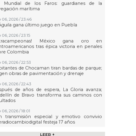
a Mundial de los Faros: guardianes de la
vegación marítima
 06, 2026 / 23:46
Águila gana último juego en Puebla
 06, 2026 / 23:15
etracampeonas! México gana oro en
troamericanos tras épica victoria en penales
bre Colombia
 06, 2026 / 22:53
itantes de Chocaman tiran bardas de parque;
gen obras de pavimentación y drenaje
 06, 2026 / 22:43
spués de años de espera, La Gloria avanza;
dellín de Bravo transforma sus caminos con
ultados
 06, 2026 / 18:01
n transmisión especial y emotivo convivio
eradiocambiodigital festeja 17 años
 06, 2026 / 18:00
LEER +