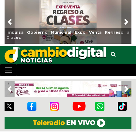
Previous
Nex
 a
Reabrirá Coatzacoalcos la Alberca Semiolímpica Zona
Centro
Previous
Nex