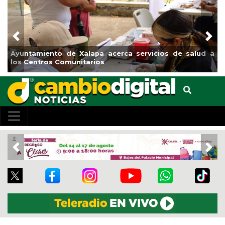
Previous
Nex
Municipio arrancará primera etapa de rehabilitación en
el boulevard 5 de febrero
Previous
Nex