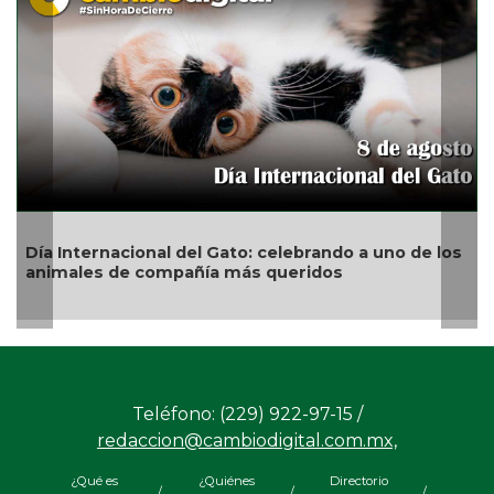
San Andrés Tuxtla alista su Festival Internacional
de Globos de Papel
Teléfono: (229) 922-97-15 /
redaccion@cambiodigital.com.mx,
¿Qué es
¿Quiénes
Directorio
/
/
/