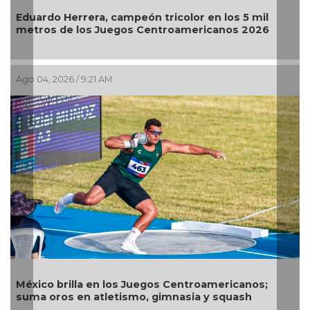
ardo Herrera, campeón tricolor en los 5 mil
El Águil
ros de los Juegos Centroamericanos 2026
Jul 30, 20
04, 2026 / 9:21 AM
Alejand
ico brilla en los Juegos Centroamericanos;
arquer
a oros en atletismo, gimnasia y squash