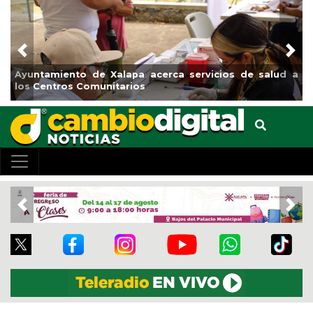
Previous
Nex
iento de Xalapa acerca servicios de salud a
Municipio ar
tros Comunitarios
el boulevar
Previous
Nex