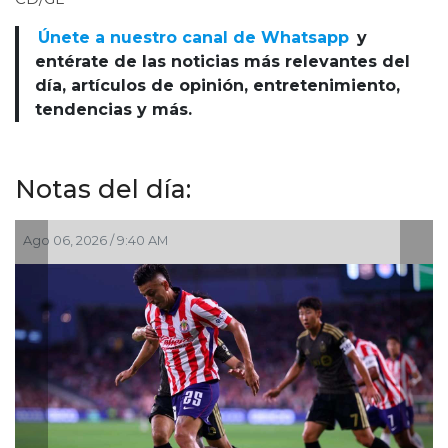
Únete a nuestro canal de Whatsapp
y
entérate de las noticias más relevantes del
día, artículos de opinión, entretenimiento,
tendencias y más.
Notas del día:
06, 2026 / 9:40 AM
Ago 03, 2