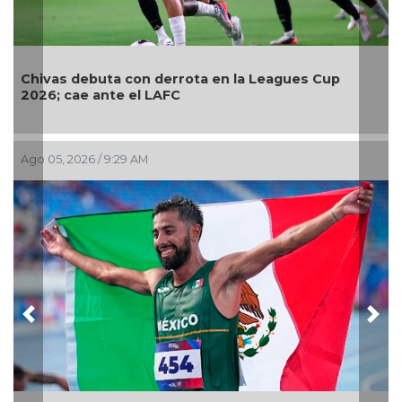
vas debuta con derrota en la Leagues Cup
Relevo M
6; cae ante el LAFC
Centro
05, 2026 / 9:29 AM
Ago 02, 2
Previous
Nex