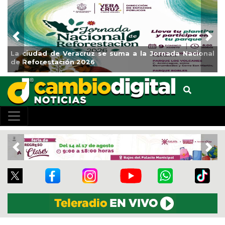
Previous
Nex
Impulsa Gobierno Municipal Expo Venta Regreso a
Clases
Previous
Nex