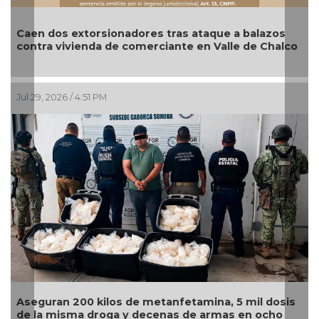
dos extorsionadores tras ataque a balazos
Aseguran
a vivienda de comerciante en Valle de Chalco
camión e
 2026 / 4:51 PM
Jul 27, 2026
ran 200 kilos de metanfetamina, 5 mil dosis
Sentencia
 misma droga y decenas de armas en ocho
fundador 