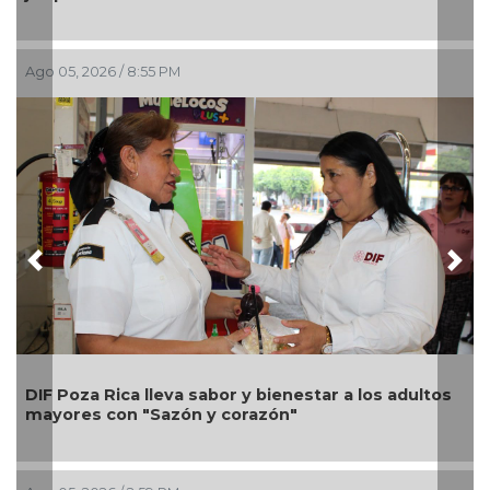
Ago 05, 2026 / 2:23 PM
Previous
Nex
Una silla de ruedas, un nuevo ap
ienestar a los adultos
Alondra: Pedro Miguel y Sonia M
ón"
petición de familia