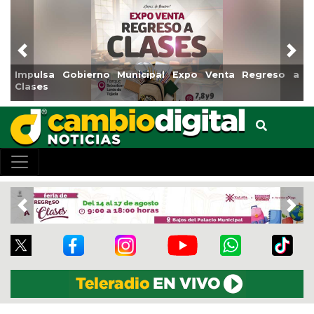
Previous
Nex
ulsa Gobierno Municipal Expo Venta Regreso a
Reabrir
ses
Centro
Previous
Nex