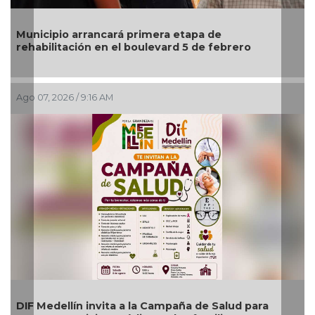
icipio arrancará primera etapa de
abilitación en el boulevard 5 de febrero
Fetichi
normal
07, 2026 / 9:16 AM
Ago 07, 2
 Medellín invita a la Campaña de Salud para