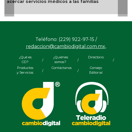
rcar servicios médicos a las familias
🎉🎂👏 
Teléfono: (229) 922-97-15 /
redaccion@cambiodigital.com.mx,
¿Qué es
¿Quiénes
Directorio
/
/
/
CD?
somos?
Productos
Contáctanos
Consejo
/
/
y Servicios
Editorial