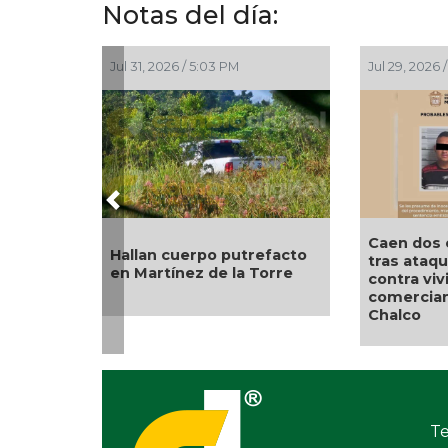
Notas del día:
Jul 31, 2026 / 5:03 PM
Jul 29, 2026 / 5
Previous
Caen dos ex
Hallan cuerpo putrefacto
tras ataque 
en Martínez de la Torre
contra vivie
comerciante
Chalco
Te