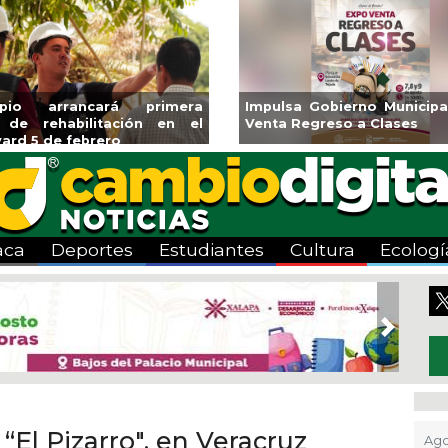
o arrancará primera
Impulsa Gobierno Municipal E
 rehabilitación en el
Venta Regreso a Clases
 5 de febrero
aca
Deportes
Estudiantes
Cultura
Ecologí
Next
“El Pizarro", en Veracruz
Ago