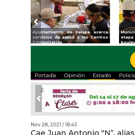
Previous
Ayuntamiento de Xalapa acerca
Municipi
servicios de salud a los Centros
etapa de
Comunitarios
boulevard
Portada
Opinión
Estado
Polici
Previous
Nov 28, 2021 / 18:43
Cae Juan Antonio “N”, alias 