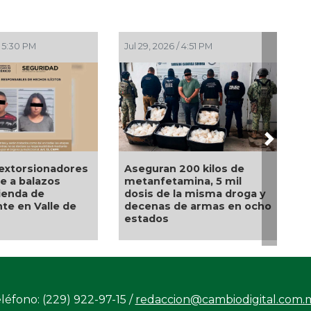
:30 PM
Jul 29, 2026 / 4:51 PM
Jul 29, 2
Next
torsionadores
Aseguran 200 kilos de
Michoac
a balazos
metanfetamina, 5 mil
balazos
nda de
dosis de la misma droga y
de Bie
 en Valle de
decenas de armas en ocho
Caltzon
estados
léfono: (229) 922-97-15 /
redaccion@cambiodigital.com.