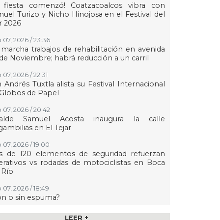
a fiesta comenzó! Coatzacoalcos vibra con
uel Turizo y Nicho Hinojosa en el Festival del
r 2026
 07, 2026 / 23:36
marcha trabajos de rehabilitación en avenida
de Noviembre; habrá reducción a un carril
 07, 2026 / 22:31
 Andrés Tuxtla alista su Festival Internacional
Globos de Papel
 07, 2026 / 20:42
calde Samuel Acosta inaugura la calle
ambilias en El Tejar
 07, 2026 / 19:00
s de 120 elementos de seguridad refuerzan
rativos vs rodadas de motociclistas en Boca
 Río
 07, 2026 / 18:49
on o sin espuma?
 07, 2026 / 18:20
LEER +