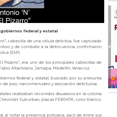
Pe
com
Ago
Mo
for
del
s gobiernos federal y estatal
Ago
rro”, cabecilla de una célula delictiva, fue capturado
Ayu
ventivo y de combate a la delincuencia, confirmaron
a l
Pre
lica (SSP).
Ago 
Pizarro”, era uno de los principales cabecillas de
Ayu
lab
abio Altamirano, Jamapa, Medellín, Veracruz.
Ago
gobiernos federal y estatal, buscado por su presunta
Qui
bro de piso, narcomenudeo y asociación delictuosa.
Ago
ales realizaban recorridos disuasivos en la colonia
Gen
Chevrolet Suburban, placas FEB047A, color blanco,
Gob
, al notar la presencia policiaca, sacó de entre sus