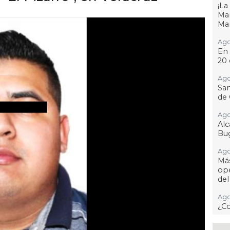
¡L
Man
Ma
Ago
En 
20 
Ago
San
de 
Ago
Al
Bug
Ago
Má
ope
del
Ago
¿C
Ago