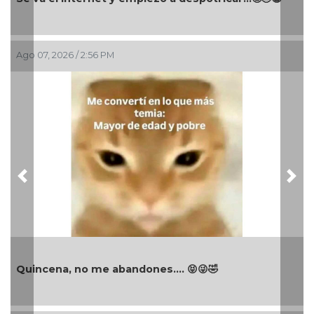
Ago 07, 2026 / 2:56 PM
Previous
Nex
Quincena, no me abandones.... 😝😜🤣