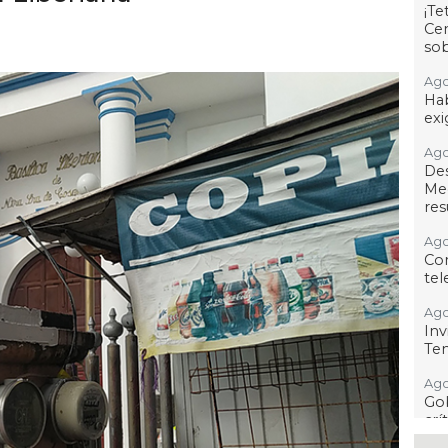
¡T
Cen
so
Ago
Hab
exi
Ago
De
Me
res
Ago
Co
tel
Ago
Inv
Tem
Ago
Go
crí
inf