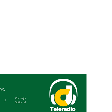
mx,
Consejo
/
Editorial