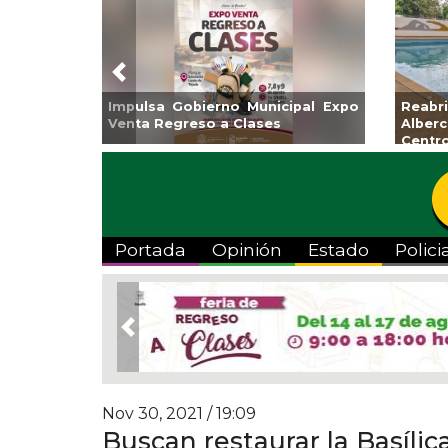
Previous
Guarniciones y banquetas para la
Empr
colonia El Mango en Pánuco
exp
Bicent
Portada
Opinión
Estado
Polici
Previous
Nov 30, 2021 / 19:09
Buscan restaurar la Basílic