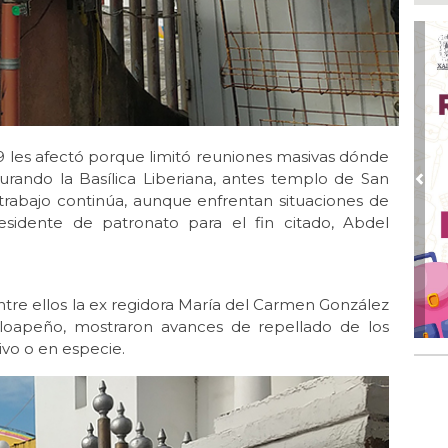
Ago
Des
pre
Ago
AD
gra
 les afectó porque limitó reuniones masivas dónde
Ago
urando la Basílica Liberiana, antes templo de San
Gar
Pre
trabajo continúa, aunque enfrentan situaciones de
col
residente de patronato para el fin citado, Abdel
Ago
Nah
par
la 
e ellos la ex regidora María del Carmen González
aloapeño, mostraron avances de repellado de los
Ago
El 
ivo o en especie.
y s
Ago
Des
de 