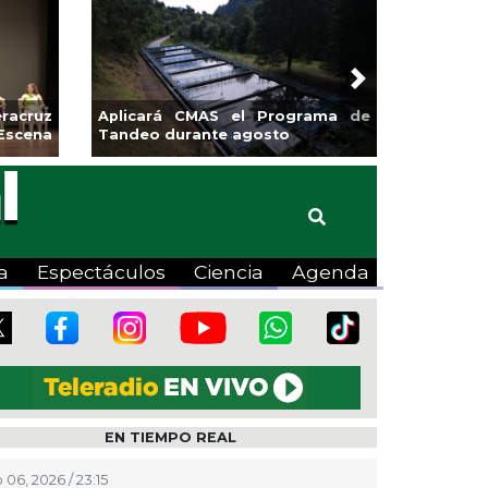
Next
sa la
Continúa Coatza Vive el Verano
Coyote
2026 con cine, actividades
lúdicas y expo
a
Espectáculos
Ciencia
Agenda
EN TIEMPO REAL
 06, 2026 / 23:15