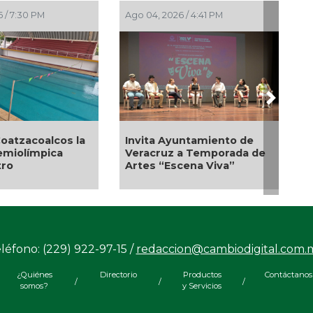
 / 6:57 PM
Ago 01, 2026 / 6:23 PM
Next
Emprendedores de Xalapa
exponen en Mercadito
nes y banquetas
Bicentenario
lonia El Mango en
léfono: (229) 922-97-15 /
redaccion@cambiodigital.com.
¿Quiénes
Directorio
Productos
Contáctanos
/
/
/
somos?
y Servicios