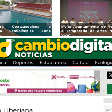
endedores de Xalapa
Coatzacoalcos impul
onen en Mercadito
halterofilia con la Copa 
enario
2026
aca
Deportes
Estudiantes
Cultura
Ecologí
Next
a Liberiana
Ago