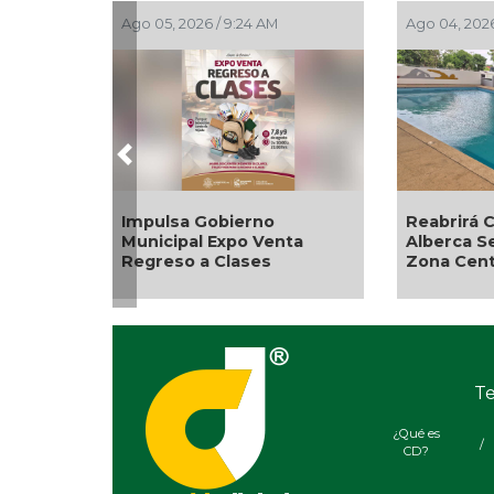
Ago 03, 2026 / 7:59 PM
Ago 03, 2026
Previous
Aplicará CMAS el Programa
Guarnicio
de Tandeo durante agosto
para la co
Pánuco
Te
¿Qué es
/
CD?