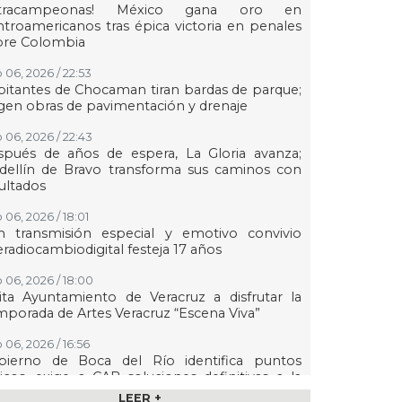
etracampeonas! México gana oro en
troamericanos tras épica victoria en penales
bre Colombia
 06, 2026 / 22:53
itantes de Chocaman tiran bardas de parque;
gen obras de pavimentación y drenaje
 06, 2026 / 22:43
spués de años de espera, La Gloria avanza;
dellín de Bravo transforma sus caminos con
ultados
 06, 2026 / 18:01
n transmisión especial y emotivo convivio
eradiocambiodigital festeja 17 años
 06, 2026 / 18:00
ita Ayuntamiento de Veracruz a disfrutar la
porada de Artes Veracruz “Escena Viva”
 06, 2026 / 16:56
bierno de Boca del Río identifica puntos
ticos, exige a CAB soluciones definitivas a la
raestructura hidráulica
LEER +