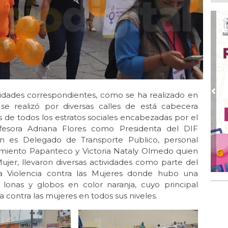
tel
Ago
Inv
Tem
Ago
Go
crí
inf
oridades correspondientes, como se ha realizado en
Pre
Ago
se realizó por diversas calles de está cabecera
Des
s de todos los estratos sociales encabezadas por el
pre
fesora Adriana Flores como Presidenta del DIF
én es Delegado de Transporte Publico, personal
Ago
AD
amiento Papanteco y Victoria Nataly Olmedo quien
gra
ujer, llevaron diversas actividades como parte del
 la Violencia contra las Mujeres donde hubo una
Ago
 lonas y globos en color naranja, cuyo principal
Gar
col
a contra las mujeres en todos sus niveles.