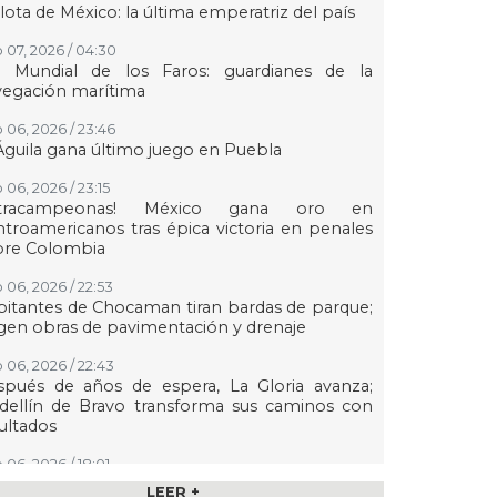
lota de México: la última emperatriz del país
 07, 2026 / 04:30
a Mundial de los Faros: guardianes de la
vegación marítima
 06, 2026 / 23:46
Águila gana último juego en Puebla
 06, 2026 / 23:15
etracampeonas! México gana oro en
troamericanos tras épica victoria en penales
bre Colombia
 06, 2026 / 22:53
itantes de Chocaman tiran bardas de parque;
gen obras de pavimentación y drenaje
 06, 2026 / 22:43
spués de años de espera, La Gloria avanza;
dellín de Bravo transforma sus caminos con
ultados
 06, 2026 / 18:01
n transmisión especial y emotivo convivio
LEER +