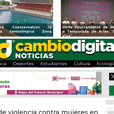
nes y banquetas para la
Emprendedores de Xala
l Mango en Pánuco
exponen en Mercadi
Bicentenario
aca
Deportes
Estudiantes
Cultura
Ecologí
Next
de violencia contra mujeres en
Ago