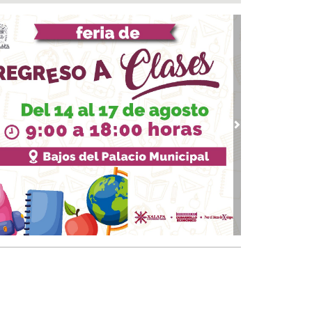
eradiocambiodigital festeja 17 años
 06, 2026 / 18:00
ita Ayuntamiento de Veracruz a disfrutar la
porada de Artes Veracruz “Escena Viva”
 06, 2026 / 16:56
bierno de Boca del Río identifica puntos
ticos, exige a CAB soluciones definitivas a la
raestructura hidráulica
vious
Next
 06, 2026 / 15:53
file de estrellas durante la alfombra roja en el
-estreno de “Loco México Mágico”
 06, 2026 / 15:09
EEM Latina 2026 reunirá en Veracruz a los
ndes protagonistas del espectáculo mexicano
 06, 2026 / 14:52
antiza Rosa María patrimonio de familias en
onias de Veracruz con entrega de escrituras