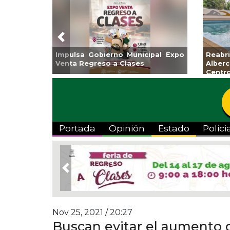
Previous
 Veracruz
Aplicará CMAS el Programa de
Guarnicio
 “Escena
Tandeo durante agosto
colonia E
Portada
Opinión
Estado
Polici
Previous
Nov 25, 2021 / 20:27
Buscan evitar el aumento 