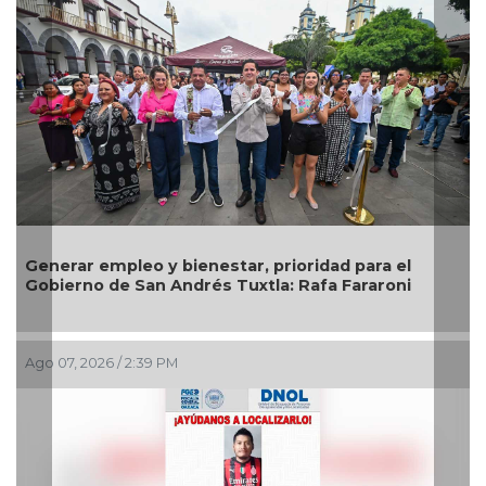
o y bienestar, prioridad para el
Impulsa Ayuntami
an Andrés Tuxtla: Rafa Fararoni
prevención en la 
:39 PM
Ago 07, 2026 / 1:23 PM