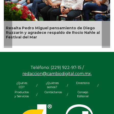
o Miguel pensamiento de Diego
Ingenio San Pedr
radece respaldo de Rocío Nahle al
de Veracruz para
ar
Teléfono: (229) 922-97-15 /
redaccion@cambiodigital.com.mx,
¿Qué es
¿Quiénes
Directorio
/
/
/
CD?
somos?
Productos
Contáctanos
Consejo
/
/
y Servicios
Editorial