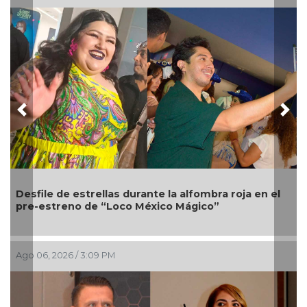
Previous
Nex
le de estrellas durante la alfombra roja en el
Melanie M
streno de “Loco México Mágico”
gira Hade
, 2026 / 3:09 PM
Ago 03, 202