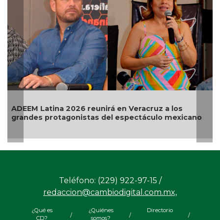
 Latina 2026 reunirá en Veracruz a los
Ariana Gr
es protagonistas del espectáculo mexicano
terminar 
Teléfono: (229) 922-97-15 /
redaccion@cambiodigital.com.mx,
¿Qué es
¿Quiénes
Directorio
/
/
/
CD?
somos?