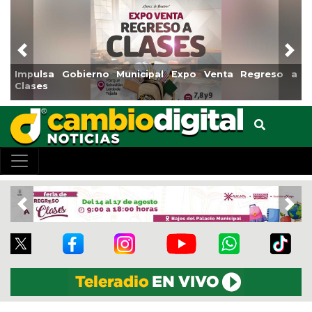
Previous
Nex
sa Gobierno Municipal Expo Venta Regreso a
Reabrirá 
s
Centro
Previous
Nex