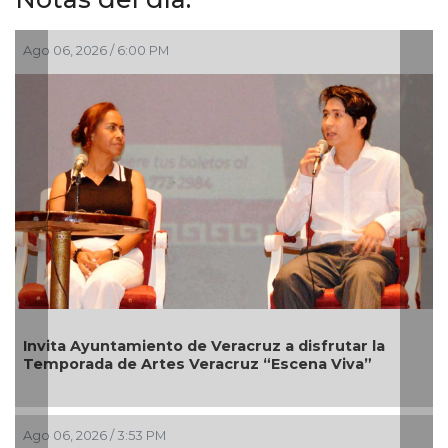
, 2026 / 6:00 PM
Ago 06, 202
a Ayuntamiento de Veracruz a disfrutar la
Tras mese
rada de Artes Veracruz “Escena Viva”
venía a d
, 2026 / 3:53 PM
Ago 05, 202