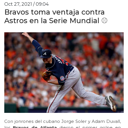
Oct 27, 2021 / 09:04
Bravos toma ventaja contra
Astros en la Serie Mundial ⚾️
Con jonrones del cubano Jorge Soler y Adam Duvall,
los
Bravos de Atlanta
dieron el primer golpe en