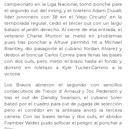
campeonato en la Liga Nacional, tomó ponche para
el segundo out del inning, y el toletero Adam Duvall,
líder jonronero con 38 en el ‘Viejo Circuito’ en la
temporada regular, cedió el tercer out con un largo
batazo al jardín derecho. Al cierre de esa entrada, el
veterano Charlie Morton se metió en problemas
pues tras ponchar a Altuve permitió hit a Michael
Brantley, dio pasaporte al cubano Yordan Alvarez y
desbol al boricua Carlos Correa para llenas las bases
con dos outs, pero metió el brazo hasta el fondo y
dominó en roletazo a Kyle Tucker.Camino a la
victoria
Los Bravos abrieron el segundo con sencillos
consecutivos de Trevor d´Arnaud y Joc Pederson y
tras el out de Dansby Swanson, el cubano Soler
bateó por el cuadro para out de jugada de selección
pero el corredor en la antesala anotó la tercera
carrera. Con las bases llenas y dos outs, el abridor
Framber Valdez pudo sofocar el peligro al ponchar a