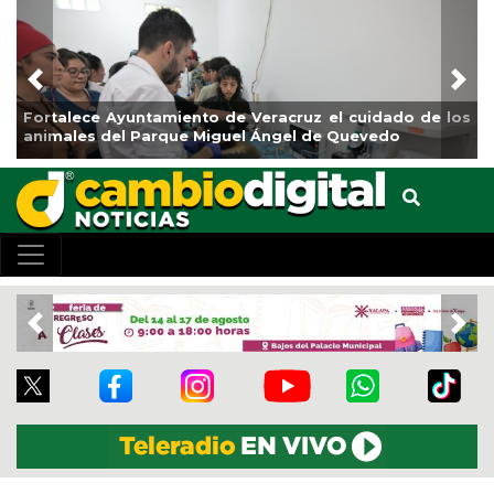
Previous
Nex
 los
La ciudad de Veracruz se suma a la Jornada Nacional
de Reforestación 2026
Previous
Nex