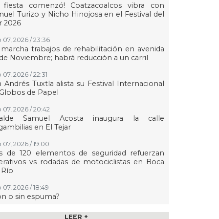
a fiesta comenzó! Coatzacoalcos vibra con
uel Turizo y Nicho Hinojosa en el Festival del
r 2026
 07, 2026 / 23:36
marcha trabajos de rehabilitación en avenida
de Noviembre; habrá reducción a un carril
 07, 2026 / 22:31
 Andrés Tuxtla alista su Festival Internacional
Globos de Papel
 07, 2026 / 20:42
calde Samuel Acosta inaugura la calle
ambilias en El Tejar
 07, 2026 / 19:00
s de 120 elementos de seguridad refuerzan
rativos vs rodadas de motociclistas en Boca
 Río
 07, 2026 / 18:49
on o sin espuma?
 07, 2026 / 18:20
LEER +