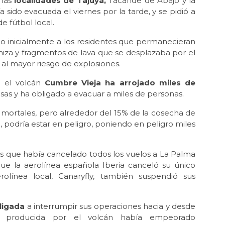
 las
localidades de Tajuya,
Tacande de Abajo y la
sido evacuada el viernes por la tarde, y se pidió a
e fútbol local.
o inicialmente a los residentes que permanecieran
niza y fragmentos de lava que se desplazaba por el
 al mayor riesgo de explosiones.
 el volcán
Cumbre Vieja ha arrojado miles de
asas y ha obligado a evacuar a miles de personas.
 mortales, pero alrededor del 15% de la cosecha de
, podría estar en peligro, poniendo en peligro miles
rnes que había cancelado todos los vuelos a La Palma
que la aerolínea española Iberia canceló su único
olínea local, Canaryfly, también suspendió sus
ligada
a interrumpir sus operaciones hacia y desde
 producida por el volcán había empeorado