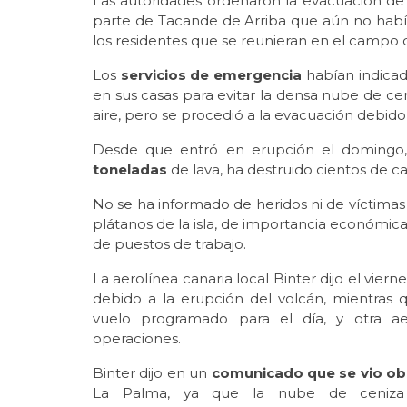
Las autoridades ordenaron la evacuación de
parte de Tacande de Arriba que aún no había 
los residentes que se reunieran en el campo d
Los
servicios de emergencia
habían indicad
en sus casas para evitar la densa nube de ce
aire, pero se procedió a la evacuación debido
Desde que entró en erupción el domingo,
toneladas
de lava, ha destruido cientos de c
No se ha informado de heridos ni de víctimas
plátanos de la isla, de importancia económica
de puestos de trabajo.
La aerolínea canaria local Binter dijo el vie
debido a la erupción del volcán, mientras 
vuelo programado para el día, y otra aer
operaciones.
Binter dijo en un
comunicado que se vio ob
La Palma, ya que la nube de ceniza