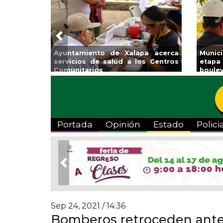
Previous
Impulsa Gobierno Municipal Expo
Reabrirá Coatz
Venta Regreso a Clases
Alberca Semiol
Centro
Portada
Opinión
Estado
Polici
Previous
Sep 24, 2021 / 14:36
Bomberos retroceden ante