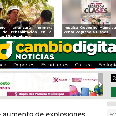
acoalcos la
Invita Ayuntamiento de Veracruz
Apl
ímpica Zona
a Temporada de Artes “Escena
Tand
Viva”
aca
Deportes
Estudiantes
Cultura
Ecologí
Next
 aumento de explosiones
Ago