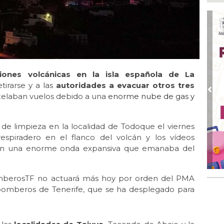
Pe
com
Ago
Mo
for
del
siones volcánicas en la isla española de La
Ago
Ayu
tirarse y a las
autoridades a evacuar otros tres
a l
Pre
celaban vuelos debido a una
enorme nube de gas y
Ago 
Ayu
de limpieza en la localidad de Todoque el viernes
lab
espiradero en el flanco del volcán y los vídeos
Ago
ban una enorme onda expansiva que emanaba del
Qui
Ago
mberosTF no actuará más hoy por orden del PMA
Gen
de bomberos de Tenerife, que se ha desplegado para
Gob