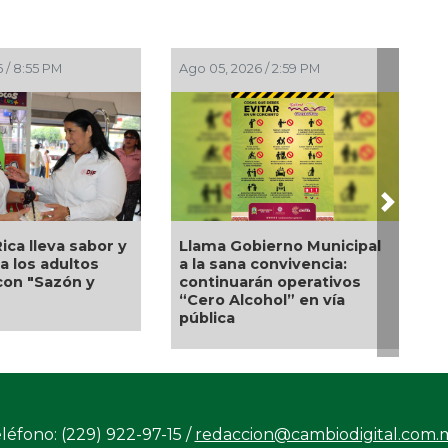
5, 2026 / 2:56 PM
Ago 05, 2026 / 2:23 PM
Next
Una silla de ruedas, un
NAM analiza sanción
nuevo apoyo para Flor
asta 20 millones de
Alondra: Pedro Miguel y
s a Territorium Life
Sonia Marie responden a
petición de familia
léfono: (229) 922-97-15 /
redaccion@cambiodigital.com.