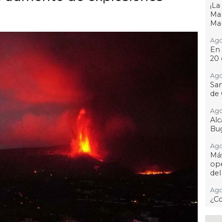
¡L
Man
Ma
Ago
En 
20 
Ago
San
de 
Ago
Al
Bug
Ago
Má
ope
del
Ago
¿C
Ago