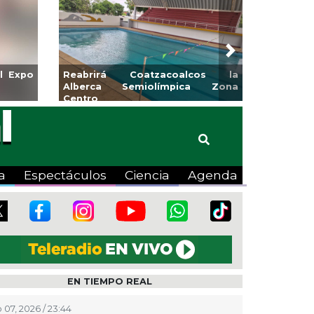
Next
icará CMAS el Programa de
Guarniciones y banquetas
eo durante agosto
colonia El Mango en Pán
a
Espectáculos
Ciencia
Agenda
EN TIEMPO REAL
 07, 2026 / 23:44