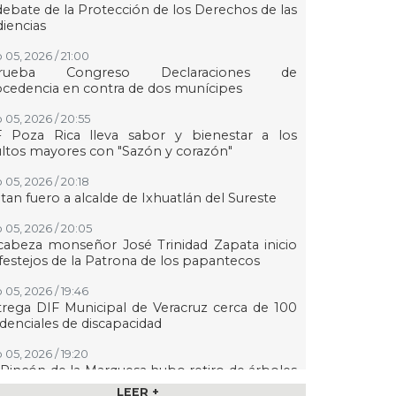
debate de la Protección de los Derechos de las
iencias
 05, 2026 / 21:00
rueba Congreso Declaraciones de
cedencia en contra de dos munícipes
 05, 2026 / 20:55
F Poza Rica lleva sabor y bienestar a los
ltos mayores con "Sazón y corazón"
 05, 2026 / 20:18
tan fuero a alcalde de Ixhuatlán del Sureste
 05, 2026 / 20:05
abeza monseñor José Trinidad Zapata inicio
festejos de la Patrona de los papantecos
 05, 2026 / 19:46
rega DIF Municipal de Veracruz cerca de 100
denciales de discapacidad
 05, 2026 / 19:20
Rincón de la Marquesa hubo retiro de árboles
 representar riesgos; no es tala ilegal
LEER +