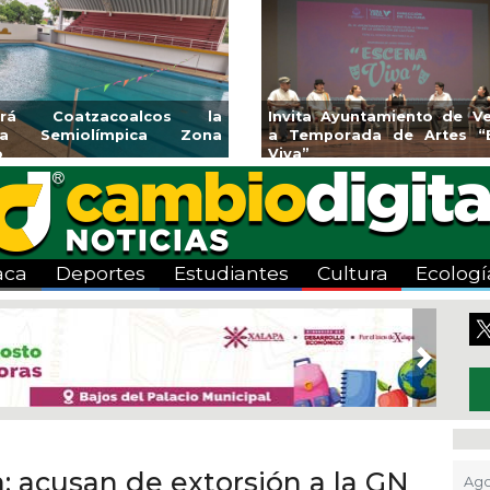
vita Ayuntamiento de Veracruz
Aplicará CMAS el Pr
Temporada de Artes “Escena
Tandeo durante agost
va”
aca
Deportes
Estudiantes
Cultura
Ecologí
Next
; acusan de extorsión a la GN
Ago