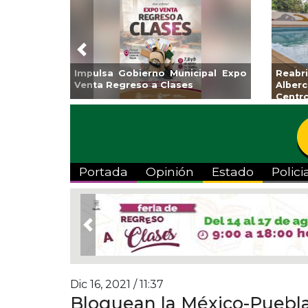
Previous
nicipal Expo
Reabrirá Coatzacoalcos la
In
ses
Alberca Semiolímpica Zona
a 
Centro
Vi
Portada
Opinión
Estado
Polici
Previous
Dic 16, 2021 / 11:37
Bloquean la México-Puebla