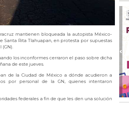
Ago
Alc
Ago 
Alc
pre
eracruz mantienen bloqueada la autopista México-
de Santa Rita Tlahuapan, en protesta por supuestas
Ago
 (GN).
Más
An
Pre
uando los inconformes cerraron el paso sobre dicha
Ago
ñana de este jueves.
Sup
for
aban de la Ciudad de México a dónde acudieron a
dos por personal de la GN, quienes intentaron
Ago
Se
pro
oridades federales a fin de que les den una solución