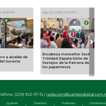
Ago 05, 2026 / 8:05 PM
Ago 05, 2026 / 7:46 PM
Next
Encabeza monseñor José
Entrega DIF Municipal de
Trinidad Zapata inicio de
Veracruz cerca de 100
festejos de la Patrona de
credenciales de
los papantecos
discapacidad
léfono: (229) 922-97-15 /
redaccion@cambiodigital.com.
¿Quiénes
Directorio
Productos
Contáctanos
/
/
/