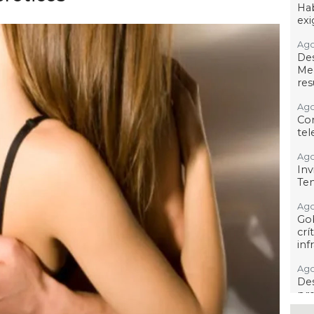
Hab
exi
Ago
De
Me
res
Ago
Co
tel
Ago
Inv
Tem
Ago
Go
crí
inf
Ago
Des
pre