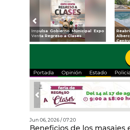
Previous
Programa de
Guarniciones y banquetas para la
Empr
sto
colonia El Mango en Pánuco
exp
Bicen
Portada
Opinión
Estado
Polici
Previous
Jun 06, 2026 / 07:20
Beneficios de los masajes 