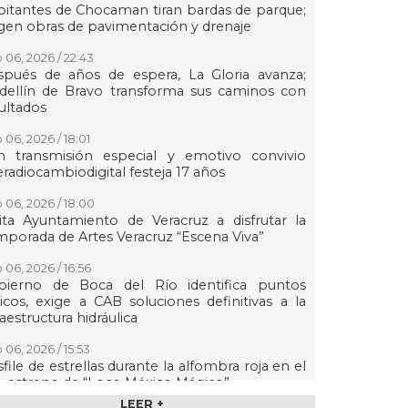
itantes de Chocaman tiran bardas de parque;
gen obras de pavimentación y drenaje
 06, 2026 / 22:43
spués de años de espera, La Gloria avanza;
dellín de Bravo transforma sus caminos con
ultados
 06, 2026 / 18:01
n transmisión especial y emotivo convivio
eradiocambiodigital festeja 17 años
 06, 2026 / 18:00
ita Ayuntamiento de Veracruz a disfrutar la
porada de Artes Veracruz “Escena Viva”
 06, 2026 / 16:56
bierno de Boca del Río identifica puntos
ticos, exige a CAB soluciones definitivas a la
raestructura hidráulica
 06, 2026 / 15:53
file de estrellas durante la alfombra roja en el
-estreno de “Loco México Mágico”
LEER +