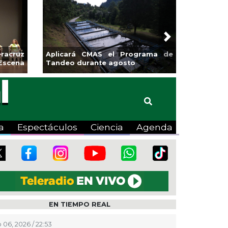
Next
sa la
Continúa Coatza Vive el Verano
 Coyote
2026 con cine, actividades
lúdicas y expo
a
Espectáculos
Ciencia
Agenda
EN TIEMPO REAL
 06, 2026 / 22:53