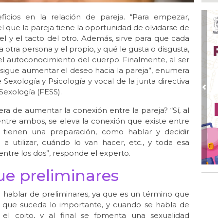
Ago
AD
icios en la relación de pareja. “Para empezar,
gra
que la pareja tiene la oportunidad de olvidarse de
piel y el tacto del otro. Además, sirve para que cada
Ago
Gar
otra persona y el propio, y qué le gusta o disgusta,
col
l autoconocimiento del cuerpo. Finalmente, al ser
sigue aumentar el deseo hacia la pareja”, enumera
Ago
 Sexología y Psicología y vocal de la junta directiva
Nah
par
Sexología (FESS).
Pre
la 
a de aumentar la conexión entre la pareja? “Sí, al
Ago
entre ambos, se eleva la conexión que existe entre
El 
s tienen una preparación, como hablar y decidir
y s
n a utilizar, cuándo lo van hacer, etc., y toda esa
Ago
ntre los dos”, responde el experto.
Des
de 
ue preliminares
Ago
Di
 hablar de preliminares, ya que es un término que
emp
e que suceda lo importante, y cuando se habla de
l coito, y al final se fomenta una sexualidad