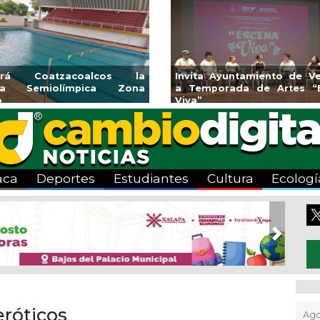
endedores de Xalapa
Coatzacoalcos impul
onen en Mercadito
halterofilia con la Copa
tenario
2026
aca
Deportes
Estudiantes
Cultura
Ecologí
Next
eróticos
Ago