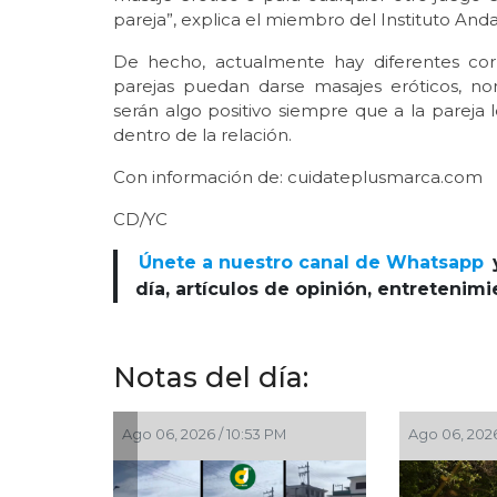
pareja”, explica el miembro del Instituto Anda
De hecho, actualmente hay diferentes cor
parejas puedan darse masajes eróticos, n
serán algo positivo siempre que a la pareja 
dentro de la relación.
Con información de: cuidateplusmarca.com
CD/YC
Únete a nuestro canal de Whatsapp
día, artículos de opinión, entretenim
Notas del día:
:01 PM
Ago 06, 2026 / 4:56 PM
Ago 06, 20