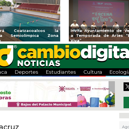
rirá Coatzacoalcos la
Invita Ayuntamiento de Ve
rca Semiolímpica Zona
a Temporada de Artes “
o
Viva”
aca
Deportes
Estudiantes
Cultura
Ecologí
Next
acruz
Ago