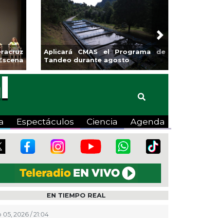
Next
racruz
Aplicará CMAS el Programa de
Escena
Tandeo durante agosto
a
Espectáculos
Ciencia
Agenda
EN TIEMPO REAL
 05, 2026 / 21:04