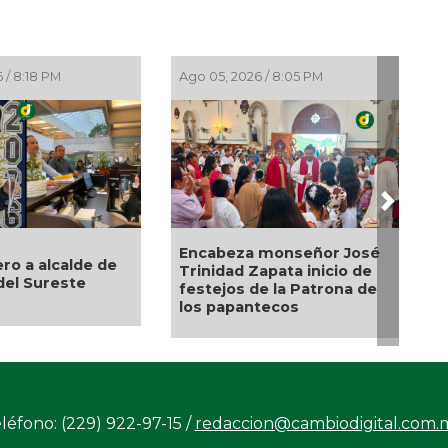
 / 8:18 PM
Ago 05, 2026 / 8:05 PM
Next
Encabeza monseñor José
ro a alcalde de
Trinidad Zapata inicio de
del Sureste
festejos de la Patrona de
los papantecos
léfono: (229) 922-97-15 /
redaccion@cambiodigital.com.