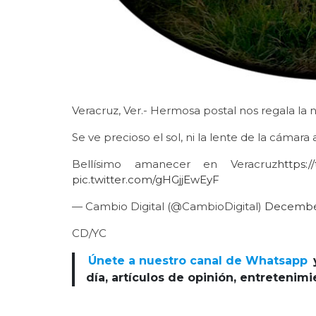
Veracruz, Ver.- Hermosa postal nos regala la 
Se ve precioso el sol, ni la lente de la cámara 
Bellísimo amanecer en Veracruz
https:
pic.twitter.com/gHGjjEwEyF
— Cambio Digital (@CambioDigital)
December
CD/YC
Únete a nuestro canal de Whatsapp
día, artículos de opinión, entretenim