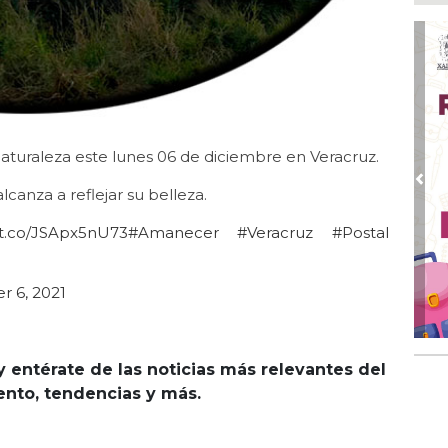
Ago
Alc
Ago 
Alc
pre
Ago
naturaleza este lunes 06 de diciembre en Veracruz.
Más
An
Pre
alcanza a reflejar su belleza.
Ago
//t.co/JSApx5nU73
#Amanecer
#Veracruz
#Postal
Sup
for
Ago
 6, 2021
Se
pro
y entérate de las noticias más relevantes del
iento, tendencias y más.