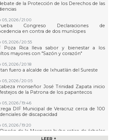
debate de la Protección de los Derechos de las
iencias
 05, 2026 / 21:00
rueba Congreso Declaraciones de
cedencia en contra de dos munícipes
 05, 2026 / 20:55
F Poza Rica lleva sabor y bienestar a los
ltos mayores con "Sazón y corazón"
 05, 2026 / 20:18
tan fuero a alcalde de Ixhuatlán del Sureste
 05, 2026 / 20:05
abeza monseñor José Trinidad Zapata inicio
festejos de la Patrona de los papantecos
 05, 2026 / 19:46
rega DIF Municipal de Veracruz cerca de 100
denciales de discapacidad
 05, 2026 / 19:20
Rincón de la Marquesa hubo retiro de árboles
 representar riesgos; no es tala ilegal
LEER +