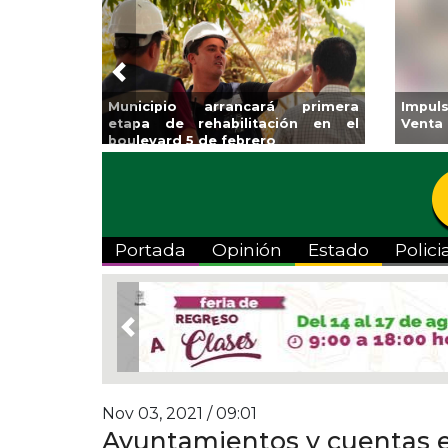
Previous
Municipio arrancará primera
Impul
etapa de rehabilitación en el
Venta
boulevard 5 de febrero
Portada
Opinión
Estado
Polici
Previous
Nov 03, 2021 / 09:01
Ayuntamientos y cuentas 