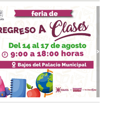
pleos
 07, 2026 / 12:49
alizan e inhabilitan dos tomas clandestinas y
mantelan cámaras de vigilancia irregulares en
xpan
07, 2026 / 11:52
veza: cinco siglos de historia en nuestro país
07, 2026 / 11:24
vious
Next
AE del IMSS Veracruz operó con éxito a
iente con hernia diafragmática gigante
07, 2026 / 11:13
aldesa suplente de Ixhuatlán del Sureste dice
tener contacto con edil desaforado
 07, 2026 / 10:50
 le suman más homicidios a un peligroso
incuente en Papantla