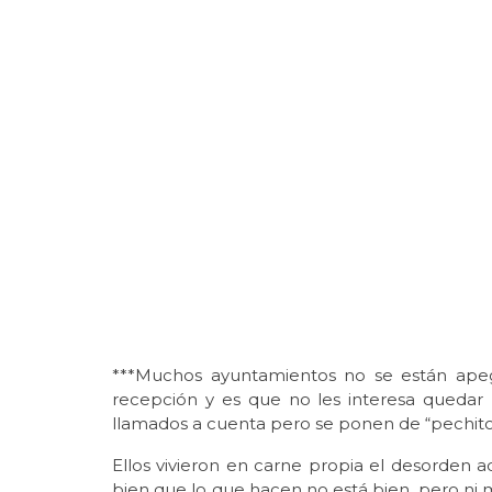
***Muchos ayuntamientos no se están apeg
recepción y es que no les interesa quedar
llamados a cuenta pero se ponen de “pechito”
Ellos vivieron en carne propia el desorden 
bien que lo que hacen no está bien, pero ni 