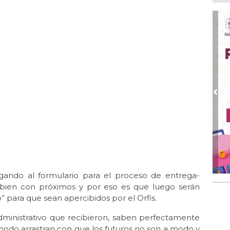
em
Ago
Loc
des
Tu
Ago 
Cer
Ago 
Pre
UM
pac
Ago 
Alc
no 
Ago
ando al formulario para el proceso de entrega-
Se
del
 bien con próximos y por eso es que luego serán
 para que sean apercibidos por el Orfis.
administrativo que recibieron, saben perfectamente
modo arrastran con que los futuros no son a modo y