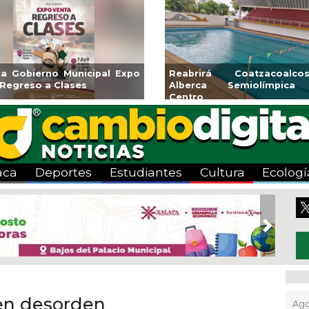
sa Gobierno Municipal Expo
Reabrirá Coatzacoalc
 Regreso a Clases
Alberca Semiolímpica
Centro
aca
Deportes
Estudiantes
Cultura
Ecologí
Next
en desorden
Ago