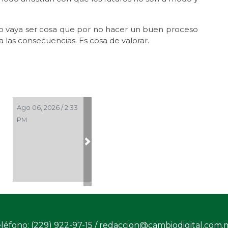
no vaya ser cosa que por no hacer un buen proceso
las consecuencias. Es cosa de valorar.
Ago 06, 2026 / 2:33
PM
Next
léfono: (229) 922-97-15 /
redaccion@cambiodigital.com.