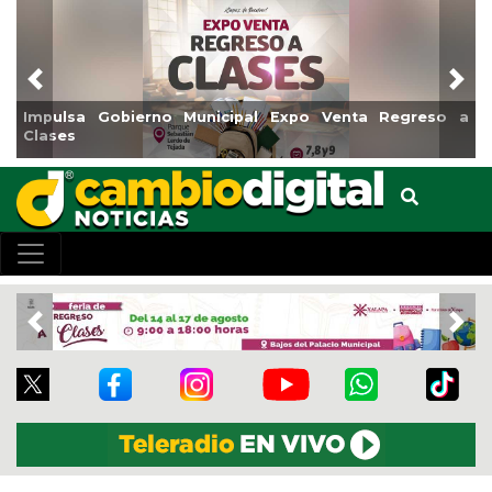
Previous
Nex
pulsa Gobierno Municipal Expo Venta Regreso a
Reabri
ases
Centro
Previous
Nex