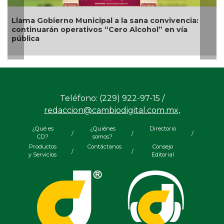
ama Gobierno Municipal a la sana convivencia:
Nueva 
ntinuarán operativos “Cero Alcohol” en vía
compet
blica
Teléfono: (229) 922-97-15 /
redaccion@cambiodigital.com.mx,
¿Qué es
¿Quiénes
Directorio
/
/
/
CD?
somos?
Productos
Contáctanos
Consejo
/
/
y Servicios
Editorial