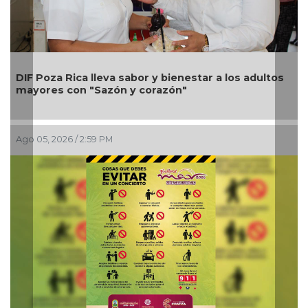
Una si
F Poza Rica lleva sabor y bienestar a los adultos
Alondr
yores con "Sazón y corazón"
petici
 05, 2026 / 2:59 PM
Ago 05,