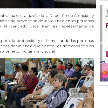
Go
crí
inf
tzacoalcos, a través de la Dirección de Atención y
Ago
lática de prevención de la violencia en las personas
Des
or el licenciado Oscar Ramírez, representante de
pre
Ago
AD
speto, la protección y el bienestar de las personas
gra
Pre
tipos de violencia que existen, los derechos con los
 del entorno familiar y social.
Ago
Gar
col
Ago
Nah
par
la 
Ago
El 
y s