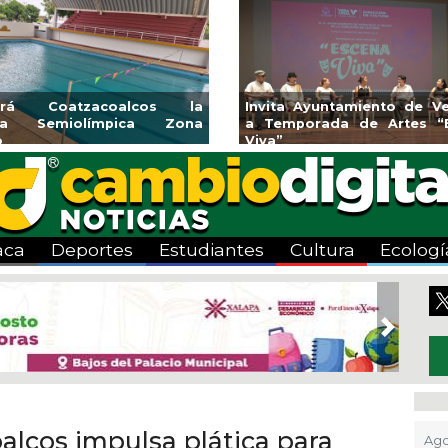
endedores de Xalapa
Coatzacoalcos impul
onen en Mercadito
halterofilia con la Copa 
enario
2026
aca
Deportes
Estudiantes
Cultura
Ecologí
Next
lcos impulsa plática para
Ago