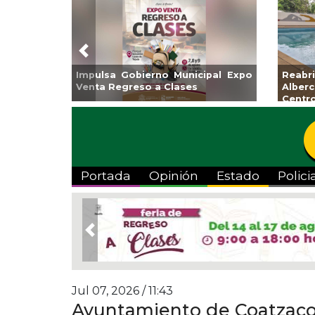
Previous
Guarniciones y banquetas para la
Empr
colonia El Mango en Pánuco
exp
Bicent
Portada
Opinión
Estado
Polici
Previous
Jul 07, 2026 / 11:43
Ayuntamiento de Coatzacoa