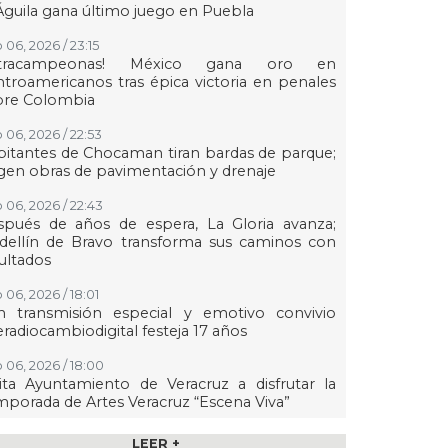
Águila gana último juego en Puebla
 06, 2026 / 23:15
etracampeonas! México gana oro en
troamericanos tras épica victoria en penales
bre Colombia
 06, 2026 / 22:53
itantes de Chocaman tiran bardas de parque;
gen obras de pavimentación y drenaje
 06, 2026 / 22:43
spués de años de espera, La Gloria avanza;
dellín de Bravo transforma sus caminos con
ultados
 06, 2026 / 18:01
n transmisión especial y emotivo convivio
eradiocambiodigital festeja 17 años
 06, 2026 / 18:00
ita Ayuntamiento de Veracruz a disfrutar la
porada de Artes Veracruz “Escena Viva”
 06, 2026 / 16:56
LEER +