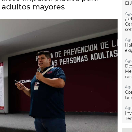
El 
ra adultos mayores
Ago
¡T
Cen
so
Ago
Hab
exi
Ago
De
Me
res
Ago
Co
tel
Ago
Inv
Tem
Ago