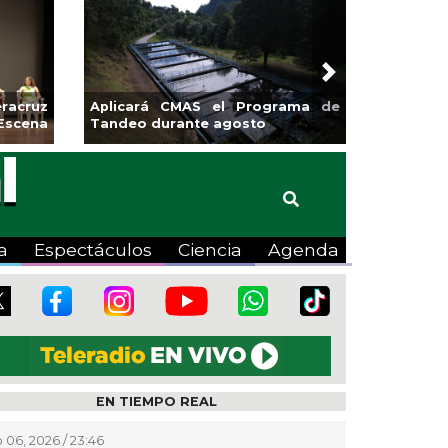
Next
sa la
Continúa Coatza Vive el Verano
Coyote
2026 con cine, actividades
lúdicas y expo
a
Espectáculos
Ciencia
Agenda
EN TIEMPO REAL
 06, 2026 / 23:46