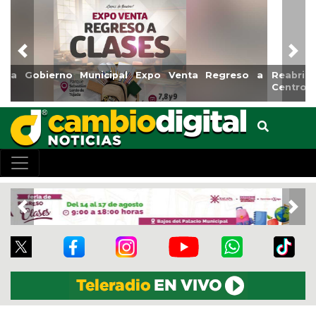
Previous
Nex
Reabrirá Coatzacoalcos la Alberca Semiolímpica Zona
Centro
Previous
Nex