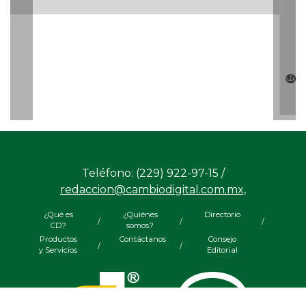
🤑💸¿Cuál es el precio del dólar este 06 de agosto?
Teléfono: (229) 922-97-15 /
redaccion@cambiodigital.com.mx,
¿Qué es
¿Quiénes
Directorio
/
/
/
CD?
somos?
Productos
Contáctanos
Consejo
/
/
y Servicios
Editorial