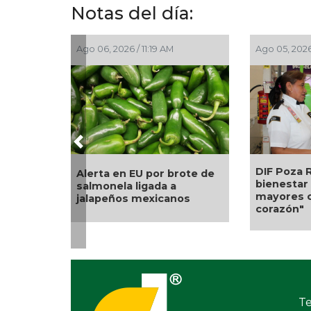
Notas del día:
Ago 05, 2026 / 2:56 PM
Ago 05, 2026
Previous
Una silla 
La UNAM analiza sanción
nuevo apo
de hasta 20 millones de
Alondra: 
pesos a Territorium Life
Sonia Mar
petición d
Te