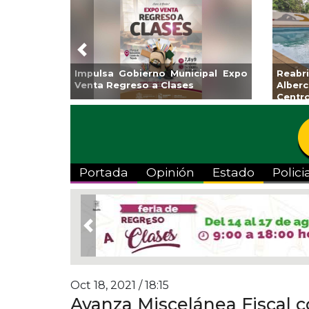
Previous
Guarniciones y banquetas para la
Empr
colonia El Mango en Pánuco
exp
Bicent
Portada
Opinión
Estado
Polici
Previous
Oct 18, 2021 / 18:15
Avanza Miscelánea Fiscal c