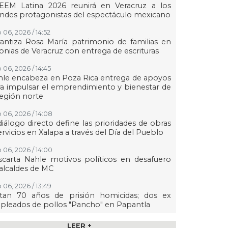
EEM Latina 2026 reunirá en Veracruz a los
ndes protagonistas del espectáculo mexicano
 06, 2026 / 14:52
antiza Rosa María patrimonio de familias en
onias de Veracruz con entrega de escrituras
 06, 2026 / 14:45
le encabeza en Poza Rica entrega de apoyos
a impulsar el emprendimiento y bienestar de
región norte
 06, 2026 / 14:08
diálogo directo define las prioridades de obras
ervicios en Xalapa a través del Día del Pueblo
 06, 2026 / 14:00
carta Nahle motivos políticos en desafuero
alcaldes de MC
 06, 2026 / 13:49
ctan 70 años de prisión homicidas; dos ex
leados de pollos "Pancho" en Papantla
 06, 2026 / 13:33
LEER +