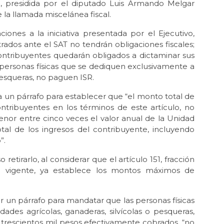
, presidida por el diputado Luis Armando Melgar
 la llamada miscelánea fiscal.
iones a la iniciativa presentada por el Ejecutivo,
rados ante el SAT no tendrán obligaciones fiscales;
ontribuyentes quedarán obligados a dictaminar sus
s personas físicas que se dediquen exclusivamente a
 pesqueras, no paguen ISR.
aba un párrafo para establecer que “el monto total de
ntribuyentes en los términos de este artículo, no
nor entre cinco veces el valor anual de la Unidad
tal de los ingresos del contribuyente, incluyendo
”.
etirarlo, al considerar que el artículo 151, fracción
 vigente, ya establece los montos máximos de
ar un párrafo para mandatar que las personas físicas
ades agrícolas, ganaderas, silvícolas o pesqueras,
 trescientos mil pesos efectivamente cobrados, “no