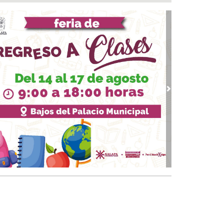
o listo en Coatzacoalcos para el arranque del
tival del Mar 2026
 06, 2026 / 13:26
tistas veracruzanos preparan “Dromomanía”
el Teatro Fernando Gutiérrez Barrios
 06, 2026 / 12:48
vo ciclo en la UAT
 06, 2026 / 12:43
vious
Next
ansformación con justicia social, mil 800
rsonas de 7 municipios reciben Apoyo a la
abra: Nahle
 06, 2026 / 11:39
n XIV visitaría México hasta después de las
cciones de 2027, afirma Claudia Sheinbaum
 06, 2026 / 11:30
ngreso pide reforzar seguridad en cajeros
omáticos para proteger a adultos mayores