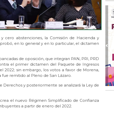
Tod
Fes
Ago
Ar
en 
Ago
 y cero abstenciones, la Comisión de Hacienda y
Nue
robó, en lo general y en lo particular, el dictamen
Ago
Pre
Tr
pe
 bancadas de oposición, que integran PAN, PRI, PRD
Pal
ontra el primer dictamen del Paquete de Ingresos
el 2022; sin embargo, los votos a favor de Morena,
Ago
Leó
a fue remitido al Pleno de San Lázaro.
ele
 Derechos y posteriormente se analizará la Ley de
Ago
Co
aut
 crea el nuevo Régimen Simplificado de Confianza
ibuyentes a partir de enero del 2022.