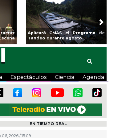
Next
sa la
Continúa Coatza Vive el Verano
Coyote
2026 con cine, actividades
lúdicas y expo
a
Espectáculos
Ciencia
Agenda
EN TIEMPO REAL
 06, 2026 / 15:09