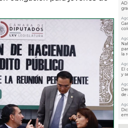
AD
gra
Ago
Gar
col
Ago
Nah
par
la 
Ago
El 
y s
Ago
Des
de 
Ago
Di
emp
Ago