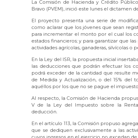
La Comisión de Hacienda y Crédito Público
Bravo (PVEM), inició este lunes el dictamen de
El proyecto presenta una serie de modificac
como aclarar que los jóvenes que sean regist
para incrementar el monto por el cual los c
estados financieros; y para garantizar que la
actividades agrícolas, ganaderas, silvícolas o
En la Ley del ISR, la propuesta inicial insert
las deducciones que podrán efectuar los co
podrá exceder de la cantidad que resulte me
de Medida y Actualización, o del 15% del to
aquéllos por los que no se pague el impuesto
Al respecto, la Comisión de Hacienda propuso r
V de la Ley del Impuesto sobre la Renta
deducción.
En el artículo 113, la Comisión propuso agreg
que se dediquen exclusivamente a las activid
cuyos ingresos en el ejercicio no excedan de