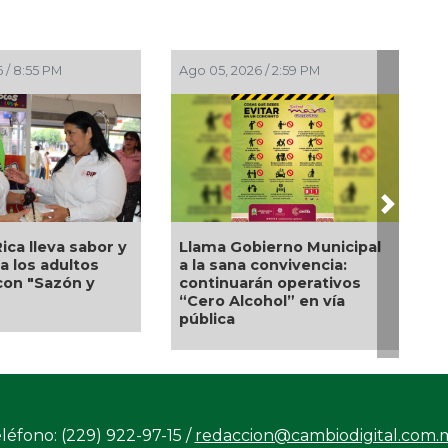
 / 2:23 PM
Ago 05, 2026 / 12:13 PM
Next
de ruedas, un
Nueva oferta educativa
yo para Flor
impulsará la
Pedro Miguel y
competitividad turística
ie responden a
de Veracruz
e familia
léfono: (229) 922-97-15 /
redaccion@cambiodigital.com.