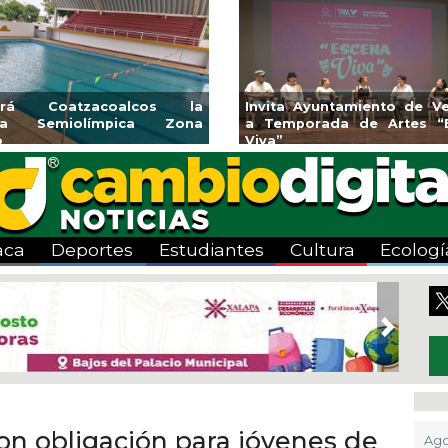
endedores de Xalapa
Coatzacoalcos impul
onen en Mercadito
halterofilia con la Copa 
enario
2026
aca
Deportes
Estudiantes
Cultura
Ecologí
Next
on obligación para jóvenes de
Ago