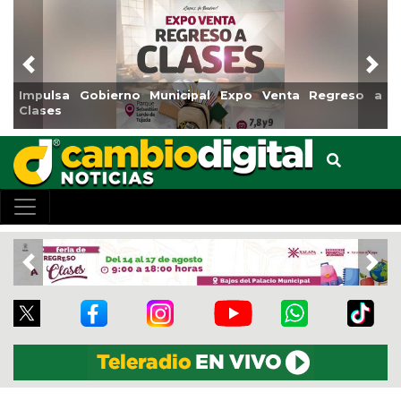
Previous
Nex
a Regreso a
Reabrirá Coatzacoalcos la Alberca Semiolímp
Centro
Previous
Nex