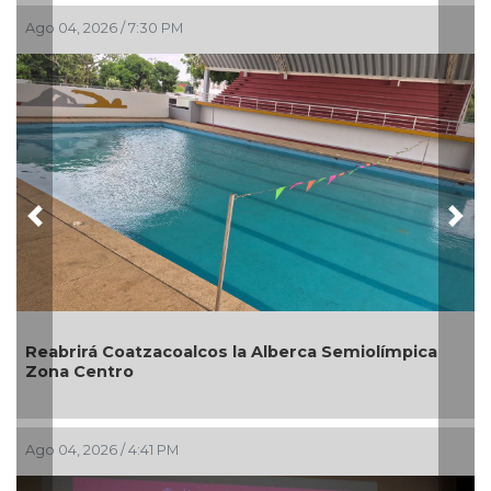
Ago 03, 2026 / 6:57 PM
Previous
Nex
olímpica
Guarniciones y banquetas para la colonia E
en Pánuco