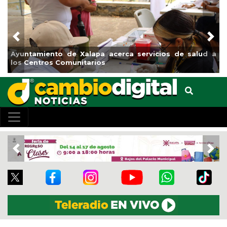
Previous
Nex
d a
Municipio arrancará primera etapa de rehabilitación en
el boulevard 5 de febrero
Previous
Nex