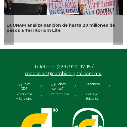
La UNAM analiza sanción de hasta 20 millones de
pesos a Territorium Life
Teléfono: (229) 922-97-15 /
redaccion@cambiodigital.com.mx,
¿Qué es
¿Quiénes
Directorio
/
/
/
CD?
somos?
Productos
Contáctanos
Consejo
/
/
y Servicios
Editorial