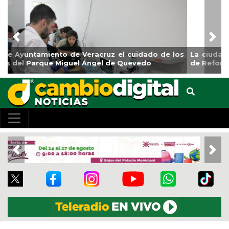
Previous
Nex
La ciudad de Veracruz se suma a la Jornada Nacional
de Reforestación 2026
Previous
Nex