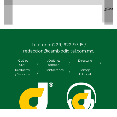
¿Con o sin espuma?
Teléfono: (229) 922-97-15 /
redaccion@cambiodigital.com.mx,
¿Qué es
¿Quiénes
Directorio
/
/
/
CD?
somos?
Productos
Contáctanos
Consejo
/
/
y Servicios
Editorial