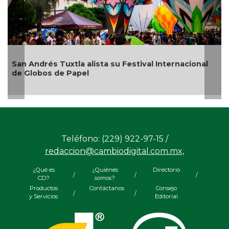
San Andrés Tuxtla alista su Festival Internacional
de Globos de Papel
Teléfono: (229) 922-97-15 /
redaccion@cambiodigital.com.mx,
¿Qué es
¿Quiénes
Directorio
/
/
/
CD?
somos?
Productos
Contáctanos
Consejo
/
/
y Servicios
Editorial