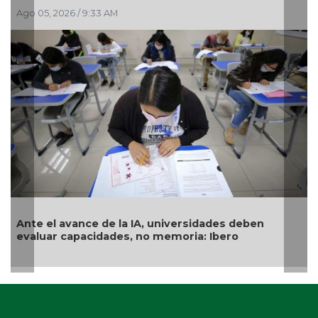
o 05, 2026 / 9:33 AM
Jul 30, 
te el avance de la IA, universidades deben
Exame
aluar capacidades, no memoria: Ibero
géner