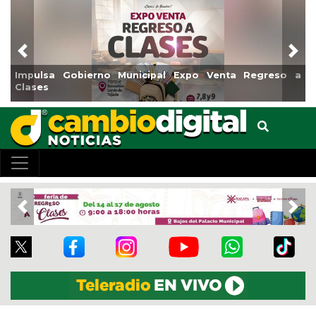
Previous
Nex
pulsa Gobierno Municipal Expo Venta Regreso a
Reabri
ases
Centro
Previous
Nex