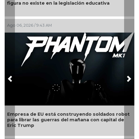
gura no existe en la legislación educativa
calend
o 06, 2026 / 9:43 AM
Ago 03,
Previous
Nex
presa de EU está construyendo soldados robot
Estudi
ra librar las guerras del mañana con capital de
compe
ic Trump
mund