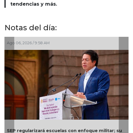
tendencias y más.
Notas del día:
o 06, 2026 / 9:58 AM
Ago 03,
P regularizará escuelas con enfoque militar; su
Comien