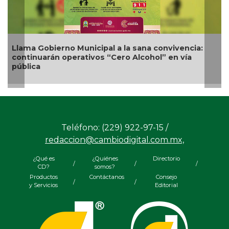
Llama Gobierno Municipal a la sana convivencia:
continuarán operativos “Cero Alcohol” en vía
pública
Teléfono: (229) 922-97-15 /
redaccion@cambiodigital.com.mx,
¿Qué es
¿Quiénes
Directorio
/
/
/
CD?
somos?
Productos
Contáctanos
Consejo
/
/
y Servicios
Editorial