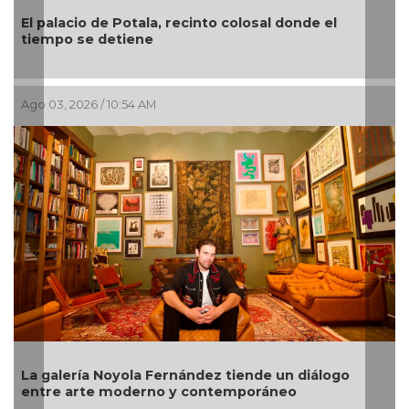
al donde el
“El arte es como una tablita de salva
el pintor veracruzano Nahúm B. Zenil
Jul 28, 2026 / 9:37 AM
de un diálogo
Cultura exige retirar de subasta en 
ráneo
piezas arqueológicas de México