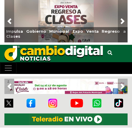
Previous
Nex
o Venta Regreso a
Reabrirá Coatzacoalcos la Alberca Sem
Centro
Previous
Nex