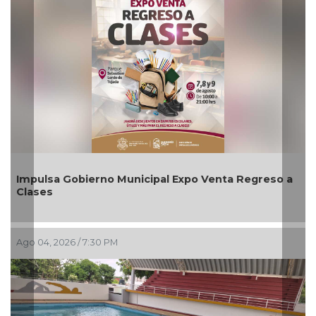
Gobierno Municipal Expo Venta Regreso a
Aplicará CMA
agosto
6 / 7:30 PM
Ago 03, 2026 / 6