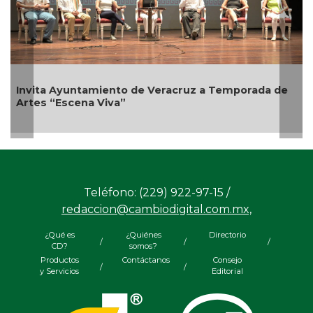
yuntamiento de Veracruz a Temporada de
scena Viva”
Emprendedor
Bicentenario
Teléfono: (229) 922-97-15 /
redaccion@cambiodigital.com.mx,
¿Qué es
¿Quiénes
Directorio
/
/
/
CD?
somos?
Productos
Contáctanos
Consejo
/
/
y Servicios
Editorial