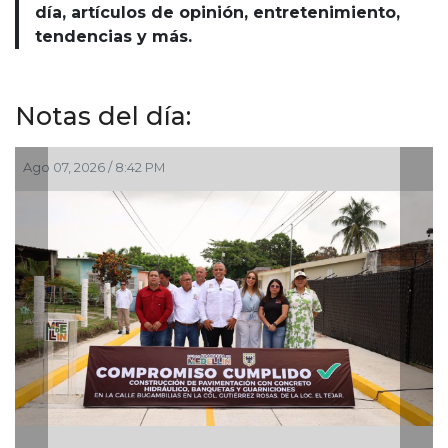
día, artículos de opinión, entretenimiento,
tendencias y más.
Notas del día:
 8:42 PM
Ago 07, 2026 / 6:2