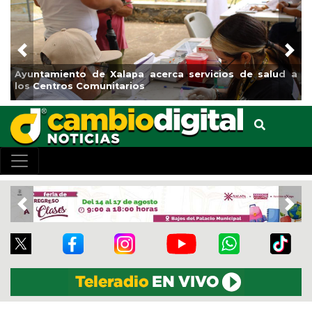
Previous
Nex
o de Xalapa acerca servicios de salud a
Municipio arranc
 Comunitarios
el boulevard 5 d
Previous
Nex