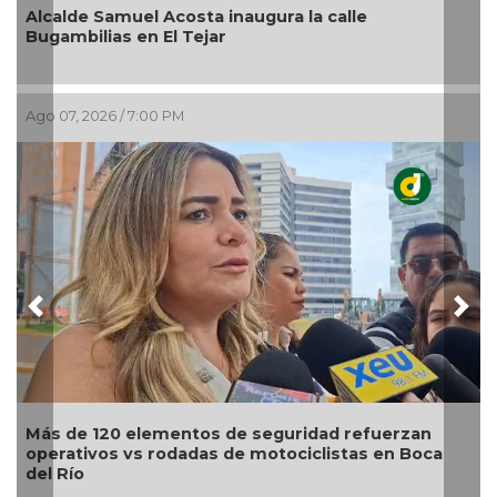
uel Acosta inaugura la calle
Pedro de Jesú
 en El Tejar
como alcalde s
/ 7:00 PM
Ago 07, 2026 / 5:5
Previous
Nex
 elementos de seguridad refuerzan
Modernización 
vs rodadas de motociclistas en Boca
turismo, emple
Maryjose Gam