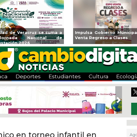
icipal Expo
Reabrirá Coatzacoalcos la
Invita 
es
Alberca Semiolímpica Zona
a Temp
Centro
Viva”
aca
Deportes
Estudiantes
Cultura
Ecologí
Next
co en torneo infantil en
Ago