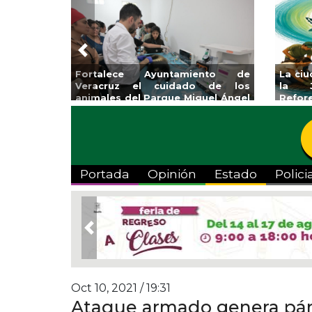
Previous
a ciudad de Veracruz se suma a
Impulsa Gobierno Mun
la Jornada Nacional de
Venta Regreso a Clas
eforestación 2026
Portada
Opinión
Estado
Polici
Previous
Oct 10, 2021 / 19:31
Ataque armado genera páni