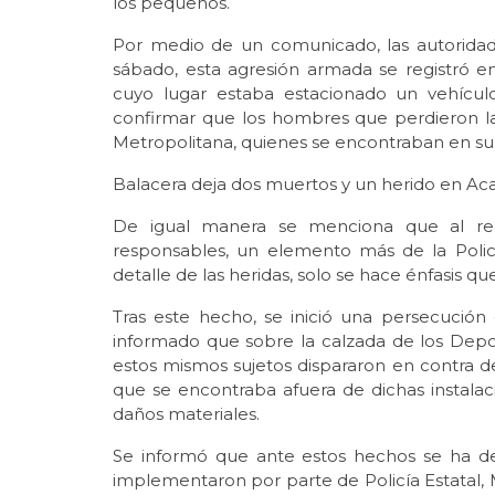
los pequeños.
Por medio de un comunicado, las autoridad
sábado, esta agresión armada se registró en l
cuyo lugar estaba estacionado un vehículo 
confirmar que los hombres que perdieron la 
Metropolitana, quienes se encontraban en su
Balacera deja dos muertos y un herido en Ac
De igual manera se menciona que al reali
responsables, un elemento más de la Policí
detalle de las heridas, solo se hace énfasis q
Tras este hecho, se inició una persecución
informado que sobre la calzada de los Deport
estos mismos sujetos dispararon en contra d
que se encontraba afuera de dichas instala
daños materiales.
Se informó que ante estos hechos se ha d
implementaron por parte de Policía Estatal, M