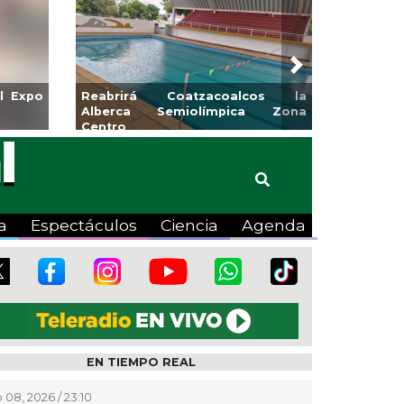
Next
Ayuntamiento de Veracruz
Aplicará CMAS el Progra
orada de Artes “Escena
Tandeo durante agosto
a
Espectáculos
Ciencia
Agenda
EN TIEMPO REAL
 08, 2026 / 23:10