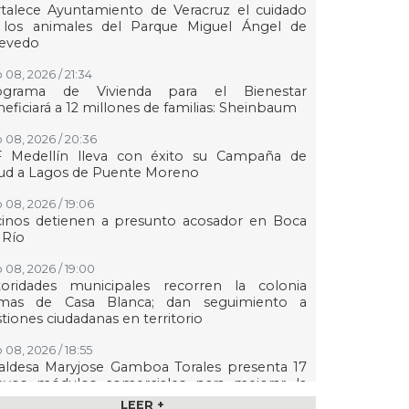
talece Ayuntamiento de Veracruz el cuidado
 los animales del Parque Miguel Ángel de
evedo
 08, 2026 / 21:34
ograma de Vivienda para el Bienestar
eficiará a 12 millones de familias: Sheinbaum
 08, 2026 / 20:36
F Medellín lleva con éxito su Campaña de
lud a Lagos de Puente Moreno
 08, 2026 / 19:06
cinos detienen a presunto acosador en Boca
 Río
 08, 2026 / 19:00
toridades municipales recorren la colonia
mas de Casa Blanca; dan seguimiento a
tiones ciudadanas en territorio
 08, 2026 / 18:55
aldesa Maryjose Gamboa Torales presenta 17
evos módulos comerciales para mejorar la
gen de las playas e impulsar la economía de
LEER +