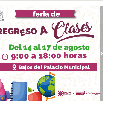
a del Río
 08, 2026 / 16:53
calizan una cartulina con mensajes
nazantes en Papantla!!!
 08, 2026 / 16:45
 ciudad de Veracruz se suma a la Jornada
ional de Reforestación 2026
 08, 2026 / 16:34
vious
Next
on o sin espuma?
 08, 2026 / 16:33
trol y confianza:la prueba de la seguridad
 08, 2026 / 15:34
sguarda Ayuntamiento de Veracruz a canino
situación de riesgo en zona norte de la ciudad
 08, 2026 / 15:10
veza: cinco siglos de historia en nuestro país