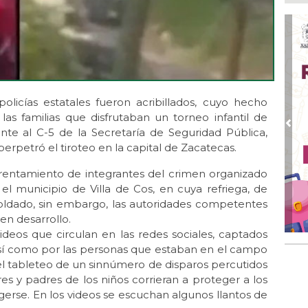
Boc
Ago
Lo
ame
Ago
La
licías estatales fueron acribillados, cuyo hecho
Nac
as familias que disfrutaban un torneo infantil de
Ago
Pre
te al C-5 de la Secretaría de Seguridad Pública,
¿C
petró el tiroteo en la capital de Zacatecas.
Ago
entamiento de integrantes del crimen organizado
Con
el municipio de Villa de Cos, en cuya refriega, de
Ago
soldado, sin embargo, las autoridades competentes
Re
en desarrollo.
en 
ideos que circulan en las redes sociales, captados
así como por las personas que estaban en el campo
Ago
Cer
el tableteo de un sinnúmero de disparos percutidos
s y padres de los niños corrieran a proteger a los
gerse. En los videos se escuchan algunos llantos de