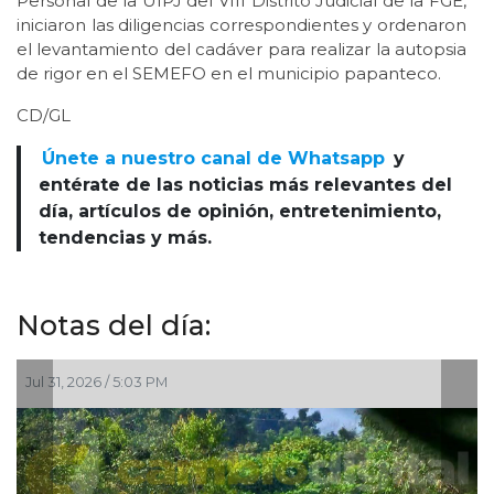
Personal de la UIPJ del VIII Distrito Judicial de la FGE,
iniciaron las diligencias correspondientes y ordenaron
el levantamiento del cadáver para realizar la autopsia
de rigor en el SEMEFO en el municipio papanteco.
CD/GL
Únete a nuestro canal de Whatsapp
y
entérate de las noticias más relevantes del
día, artículos de opinión, entretenimiento,
tendencias y más.
Notas del día:
ul 31, 2026 / 5:03 PM
Jul 29