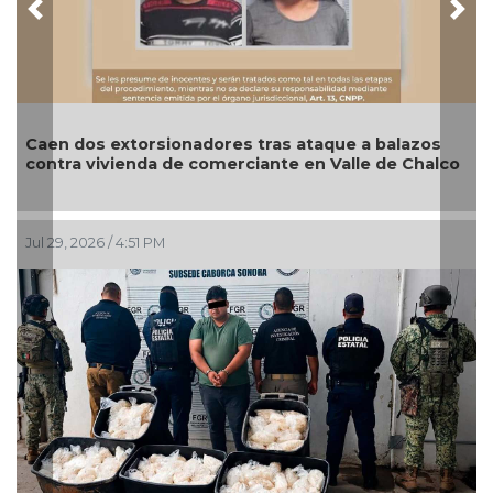
Previous
Nex
aen dos extorsionadores tras ataque a balazos
Aseg
ontra vivienda de comerciante en Valle de Chalco
cami
ul 29, 2026 / 4:51 PM
Jul 27