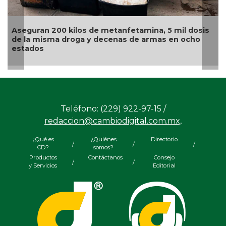
seguran 200 kilos de metanfetamina, 5 mil dosis
Sente
e la misma droga y decenas de armas en ocho
fund
stados
orga
Teléfono: (229) 922-97-15 /
redaccion@cambiodigital.com.mx,
¿Qué es
¿Quiénes
Directorio
/
/
/
CD?
somos?
Productos
Contáctanos
Consejo
/
/
y Servicios
Editorial