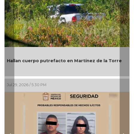
Mich
allan cuerpo putrefacto en Martínez de la Torre
Bien
ul 29, 2026 / 5:30 PM
Jul 27