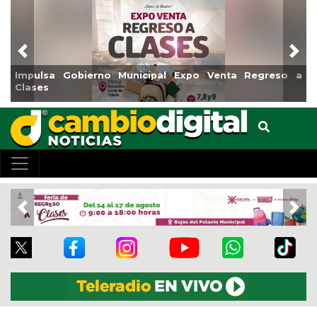
Previous
Nex
mpulsa Gobierno Municipal Expo Venta Regreso a
Reabr
lases
Cent
Previous
Nex