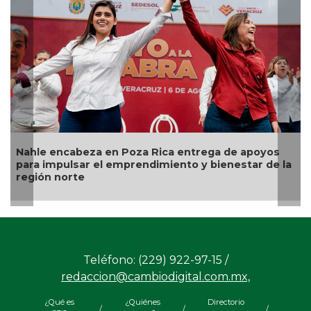
cabeza en Poza Rica entrega de apoyos
Dictan 70 año
lsar el emprendimiento y bienestar de la
empleados de
orte
Teléfono: (229) 922-97-15 /
redaccion@cambiodigital.com.mx,
¿Qué es
¿Quiénes
Directorio
/
/
/