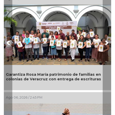
Previous
Nex
 Rosa María patrimonio de familias en
Descarta Nah
de Veracruz con entrega de escrituras
alcaldes de 
6 / 2:45 PM
Ago 06, 2026 / 1