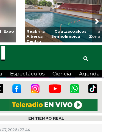
Next
para la
Emprendedores de Xalapa
o
exponen en Mercadito
Bicentenario
a
Espectáculos
Ciencia
Agenda
EN TIEMPO REAL
 07, 2026 / 23:44