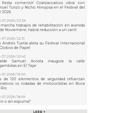
a fiesta comenzó! Coatzacoalcos vibra con
uel Turizo y Nicho Hinojosa en el Festival del
r 2026
 07, 2026 / 23:36
marcha trabajos de rehabilitación en avenida
de Noviembre; habrá reducción a un carril
 07, 2026 / 22:31
 Andrés Tuxtla alista su Festival Internacional
Globos de Papel
 07, 2026 / 20:42
calde Samuel Acosta inaugura la calle
ambilias en El Tejar
 07, 2026 / 19:00
s de 120 elementos de seguridad refuerzan
rativos vs rodadas de motociclistas en Boca
 Río
 07, 2026 / 18:49
on o sin espuma?
 07, 2026 / 18:20
LEER +