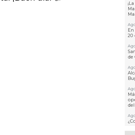
¡L
Man
Ma
Ago
En 
20 
Ago
San
de 
Ago
Al
Bug
Ago
Má
ope
del
Ago
¿C
Ago