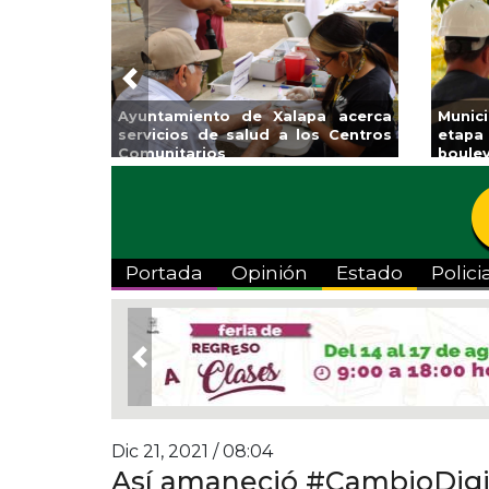
Previous
Invita Ayuntamiento de Veracruz
Aplic
a Temporada de Artes “Escena
Tande
Viva”
Portada
Opinión
Estado
Polici
Previous
Dic 21, 2021 / 08:04
Así amaneció #CambioDigit