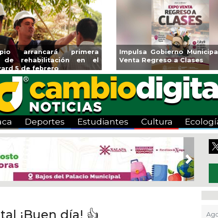
ará CMAS el Programa de
Guarniciones y banquetas 
o durante agosto
colonia El Mango en Pánuc
aca
Deportes
Estudiantes
Cultura
Ecologí
Next
al ¡Buen día! 👍
Ago