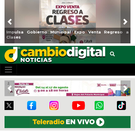
Previous
Nex
al Expo Venta Regreso a
Reabrirá Coatzacoalcos la Alb
Centro
Previous
Nex