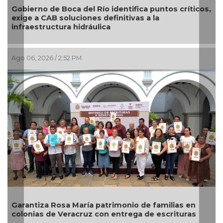
Río identifica puntos críticos,
El diálogo directo define
s definitivas a la
servicios en Xalapa a tra
ulica
Ago 06, 2026 / 2:00 PM
 patrimonio de familias en
Descarta Nahle motivos 
 con entrega de escrituras
alcaldes de MC