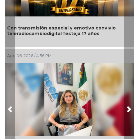
Nahle encabeza en Poza 
cial y emotivo convivio
para impulsar el emprend
l festeja 17 años
región norte
Ago 06, 2026 / 2:08 PM
Previous
Nex