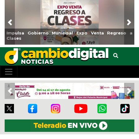
Previous
Nex
Municipal Expo Venta Regreso a
Reabrirá Coatzacoalcos
Centro
Previous
Nex