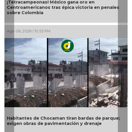
nas! México gana oro en
nos tras épica victoria en penales
ia
Ago 06, 2026 / 4:56 P
0:53 PM
Gobierno de Boca 
exige a CAB soluci
infraestructura hi
e Chocaman tiran bardas de parque;
de pavimentación y drenaje