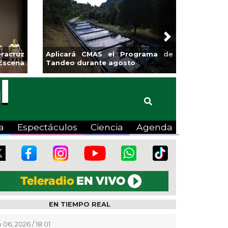
Next
sa la
Continúa Coatza Vive el Verano
Coyote
2026 con cine, actividades
lúdicas y expo
a
Espectáculos
Ciencia
Agenda
EN TIEMPO REAL
 06, 2026 / 18:01