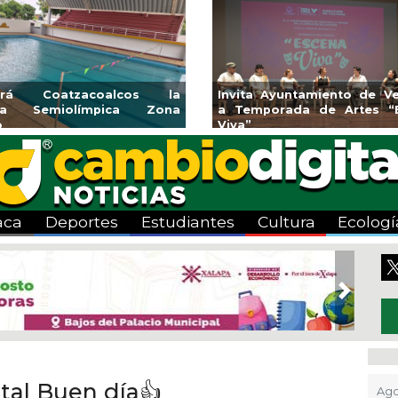
endedores de Xalapa
Coatzacoalcos impul
onen en Mercadito
halterofilia con la Copa 
enario
2026
aca
Deportes
Estudiantes
Cultura
Ecologí
Next
tal Buen día👍
Ago