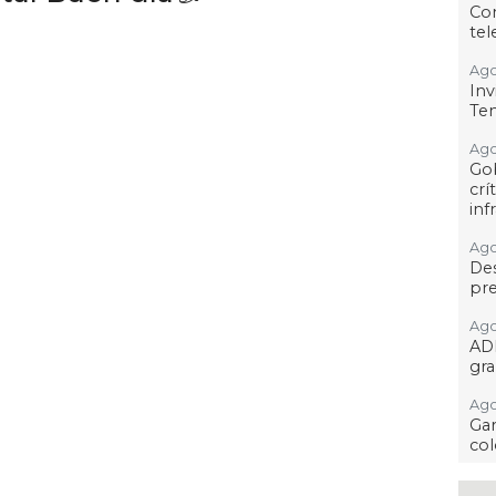
Co
tel
Ago
Inv
Tem
Ago
Go
crí
inf
Ago
Des
pre
Ago
AD
gra
Ago
Gar
col
Ago