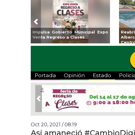
Previous
Guarniciones y banquetas para la
Empr
colonia El Mango en Pánuco
exp
Bicent
Portada
Opinión
Estado
Polici
Previous
Oct 20, 2021 / 08:19
Así amaneció #CambioDigi