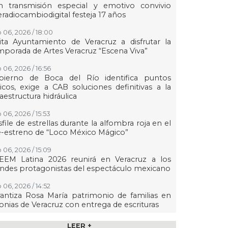
n transmisión especial y emotivo convivio
eradiocambiodigital festeja 17 años
 06, 2026 / 18:00
ita Ayuntamiento de Veracruz a disfrutar la
porada de Artes Veracruz “Escena Viva”
 06, 2026 / 16:56
bierno de Boca del Río identifica puntos
ticos, exige a CAB soluciones definitivas a la
raestructura hidráulica
 06, 2026 / 15:53
file de estrellas durante la alfombra roja en el
-estreno de “Loco México Mágico”
 06, 2026 / 15:09
EEM Latina 2026 reunirá en Veracruz a los
ndes protagonistas del espectáculo mexicano
 06, 2026 / 14:52
antiza Rosa María patrimonio de familias en
onias de Veracruz con entrega de escrituras
 06, 2026 / 14:45
LEER +