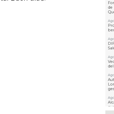
For
de
Qu
Ago
Pr
ben
Ago
DI
Sa
Ago
Ve
del
Ago
Au
Lo
ges
Ago
Alc
nu
ima