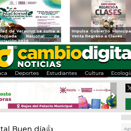
ará CMAS el Programa de
Guarniciones y banquetas 
o durante agosto
colonia El Mango en Pánuc
aca
Deportes
Estudiantes
Cultura
Ecologí
Next
tal Buen día👍
Ago