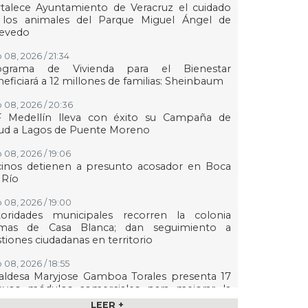
talece Ayuntamiento de Veracruz el cuidado
 los animales del Parque Miguel Ángel de
evedo
 08, 2026 / 21:34
ograma de Vivienda para el Bienestar
eficiará a 12 millones de familias: Sheinbaum
 08, 2026 / 20:36
F Medellín lleva con éxito su Campaña de
lud a Lagos de Puente Moreno
 08, 2026 / 19:06
cinos detienen a presunto acosador en Boca
 Río
 08, 2026 / 19:00
toridades municipales recorren la colonia
mas de Casa Blanca; dan seguimiento a
tiones ciudadanas en territorio
 08, 2026 / 18:55
aldesa Maryjose Gamboa Torales presenta 17
evos módulos comerciales para mejorar la
gen de las playas e impulsar la economía de
LEER +