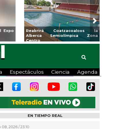
Next
para la
Emprendedores de Xalapa
o
exponen en Mercadito
Bicentenario
a
Espectáculos
Ciencia
Agenda
EN TIEMPO REAL
 08, 2026 / 23:10