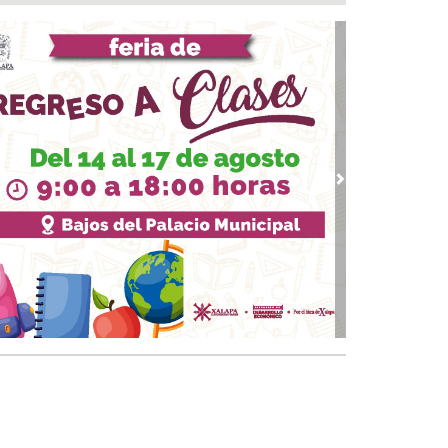
a del Río
 08, 2026 / 16:53
calizan una cartulina con mensajes
nazantes en Papantla!!!
 08, 2026 / 16:45
 ciudad de Veracruz se suma a la Jornada
ional de Reforestación 2026
 08, 2026 / 16:34
vious
Next
on o sin espuma?
 08, 2026 / 16:33
trol y confianza:la prueba de la seguridad
 08, 2026 / 15:34
sguarda Ayuntamiento de Veracruz a canino
situación de riesgo en zona norte de la ciudad
 08, 2026 / 15:10
veza: cinco siglos de historia en nuestro país