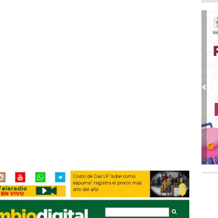
Boc
Ago
Lo
ame
Ago
La
Nac
Ago
Pre
¿C
Ago
Con
Ago
Re
en 
Ago
Cer