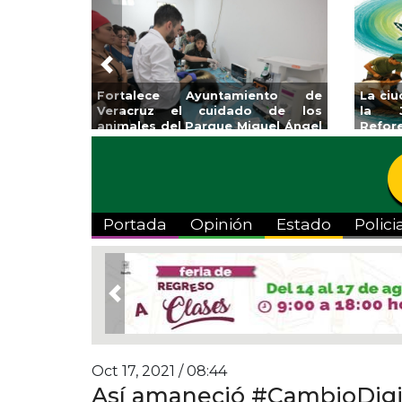
Previous
Invita Ayuntamiento de Veracruz
Aplic
a Temporada de Artes “Escena
Tande
Viva”
Portada
Opinión
Estado
Polici
Previous
Oct 17, 2021 / 08:44
Así amaneció #CambioDigi