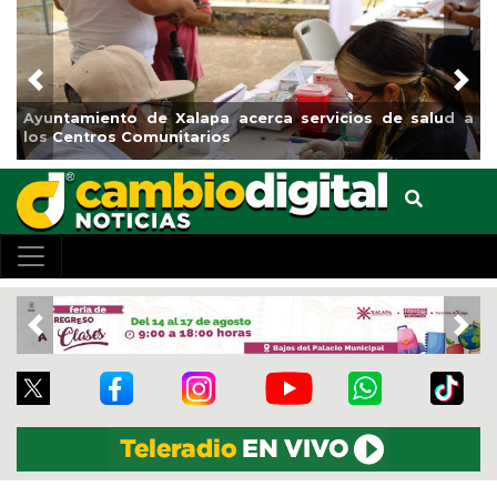
Previous
Nex
ios de salud a
Municipio arrancará primera etapa de rehabi
el boulevard 5 de febrero
Previous
Nex