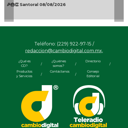
Teléfono: (229) 922-97-15 /
redaccion@cambiodigital.com.mx,
¿Qué es
¿Quiénes
Directorio
/
/
/
CD?
somos?
Productos
Contáctanos
Consejo
/
/
y Servicios
Editorial