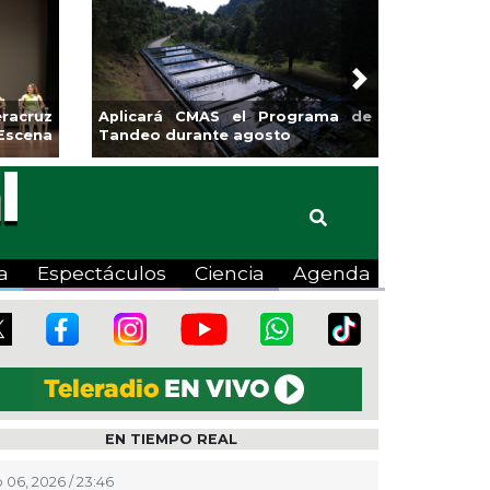
Next
sa la
Continúa Coatza Vive el Verano
Coyote
2026 con cine, actividades
lúdicas y expo
a
Espectáculos
Ciencia
Agenda
EN TIEMPO REAL
 06, 2026 / 23:46