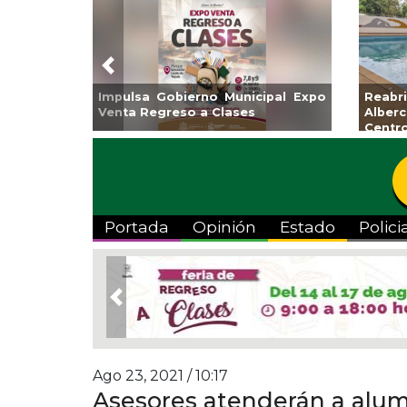
Previous
Guarniciones y banquetas para la
Empr
colonia El Mango en Pánuco
exp
Bicent
Portada
Opinión
Estado
Polici
Previous
Ago 23, 2021 / 10:17
Asesores atenderán a alu