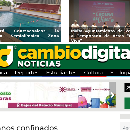
endedores de Xalapa
Coatzacoalcos impul
onen en Mercadito
halterofilia con la Copa 
enario
2026
aca
Deportes
Estudiantes
Cultura
Ecologí
Next
mnos confinados
Ago