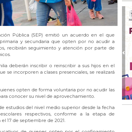
Go
crí
inf
Ago
Des
pre
ación Pública (SEP) emitió un acuerdo en el que
 primaria y secundaria que opten por no acudir a
Ago
os, recibirán seguimiento y atención por parte de
AD
icos.
gra
Pre
Ago
a deberán inscribir o reinscribir a sus hijos en el
Gar
e se incorporen a clases presenciales, se realizará
col
Ago
uienes opten de forma voluntaria por no acudir las
Nah
a para conocer su nivel de aprovechamiento.
par
la 
 de estudios del nivel medio superior desde la fecha
Ago
 escolares respectivos, conforme a la etapa de
El 
a el 17 de septiembre de 2021.
y s
ducativos de quienes opten por el confinamiento