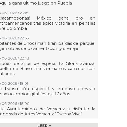
Águila gana último juego en Puebla
 06, 2026 / 23:15
etracampeonas! México gana oro en
troamericanos tras épica victoria en penales
bre Colombia
 06, 2026 / 22:53
itantes de Chocaman tiran bardas de parque;
gen obras de pavimentación y drenaje
 06, 2026 / 22:43
spués de años de espera, La Gloria avanza;
dellín de Bravo transforma sus caminos con
ultados
 06, 2026 / 18:01
n transmisión especial y emotivo convivio
eradiocambiodigital festeja 17 años
 06, 2026 / 18:00
ita Ayuntamiento de Veracruz a disfrutar la
porada de Artes Veracruz “Escena Viva”
 06, 2026 / 16:56
LEER +