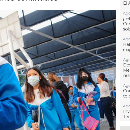
El 
Ago
¡T
Cen
so
Ago
Hab
exi
Ago
De
Me
res
Ago
Co
tel
Ago
Inv
Tem
Ago