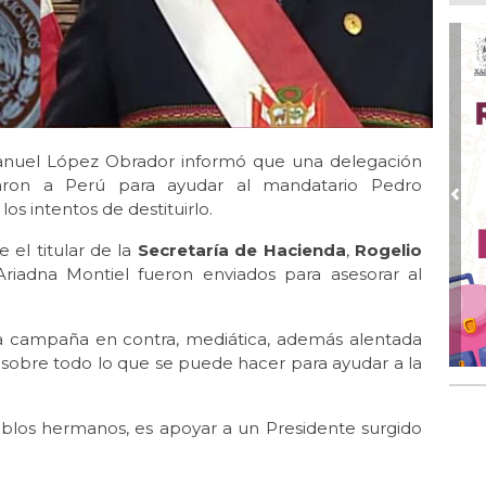
Ago
Qui
Ago
Enc
de 
Manuel López Obrador informó que una delegación
Ago
Ent
ajaron a Perú para ayudar al mandatario Pedro
cre
Pre
os intentos de destituirlo.
Ago
 el titular de la
Secretaría de Hacienda
,
Rogelio
En 
 Ariadna Montiel fueron enviados para asesorar al
por
Ago
Alc
na campaña en contra, mediática, además alentada
, sobre todo lo que se puede hacer para ayudar a la
los hermanos, es apoyar a un Presidente surgido