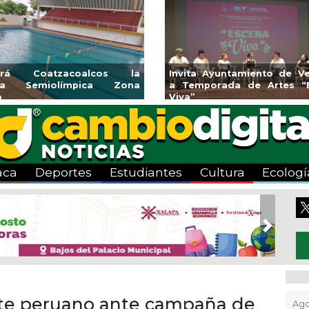
 la
Invita Ayuntamiento de Veracruz
Aplicará C
ona
a Temporada de Artes “Escena
Tandeo dura
Viva”
aca
Deportes
Estudiantes
Cultura
Ecologí
Next
nte peruano ante campaña de
Ago