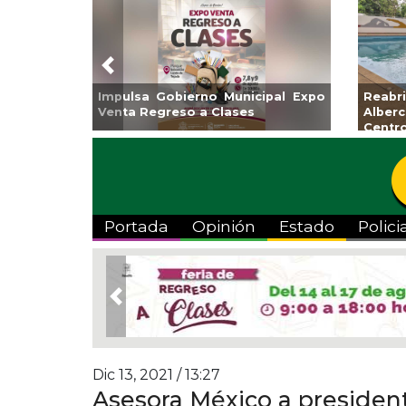
Previous
obierno Municipal Expo
Reabrirá Coatzacoalcos
reso a Clases
Alberca Semiolímpica Z
Centro
Portada
Opinión
Estado
Polici
Previous
Dic 13, 2021 / 13:27
Asesora México a preside