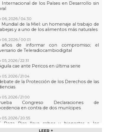
 Internacional de los Países en Desarrollo sin
oral
 06, 2026 / 04:30
 Mundial de la Miel: un homenaje al trabajo de
 abejas y a uno de los alimentos más naturales
 06, 2026 / 00:01
 años de informar con compromiso; el
versario de Teleradiocambiodigital
 05, 2026 / 22:31
Águila cae ante Pericos en última serie
 05, 2026 / 21:04
debate de la Protección de los Derechos de las
iencias
 05, 2026 / 21:00
rueba Congreso Declaraciones de
cedencia en contra de dos munícipes
 05, 2026 / 20:55
F Poza Rica lleva sabor y bienestar a los
ltos mayores con "Sazón y corazón"
LEER +