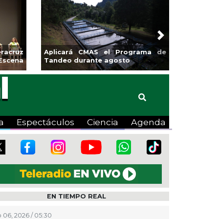
Next
MAS el Programa de
Guarniciones y banquetas para la
nte agosto
colonia El Mango en Pánuco
a
Espectáculos
Ciencia
Agenda
EN TIEMPO REAL
 06, 2026 / 05:30