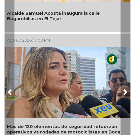
de Samuel Acosta inaugura la calle
Pedro de
bilias en El Tejar
como alc
, 2026 / 7:00 PM
Ago 07, 202
Previous
Nex
e 120 elementos de seguridad refuerzan
Moderniz
tivos vs rodadas de motociclistas en Boca
turismo,