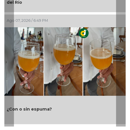
ío
Maryjos
, 2026 / 6:49 PM
Ago 07, 202
Ayuntami
o sin espuma?
laboral e