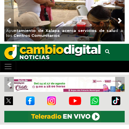
Previous
Nex
iento de Xalapa acerca servicios de salud a
Municipio ar
tros Comunitarios
el boulevar
Previous
Nex