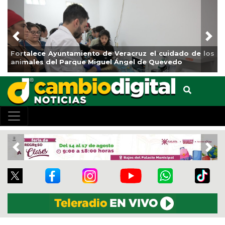
Previous
Nex
lece Ayuntamiento de Veracruz el cuidado de los
La ciudad
les del Parque Miguel Ángel de Quevedo
de Refore
Previous
Nex