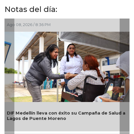
Notas del día:
08, 2026 / 8:36 PM
Ago 08, 2
Alcalde
 Medellín lleva con éxito su Campaña de Salud a
nuevos 
os de Puente Moreno
imagen 
Boca de