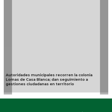
Resguar
situaci
oridades municipales recorren la colonia
as de Casa Blanca; dan seguimiento a
tiones ciudadanas en territorio