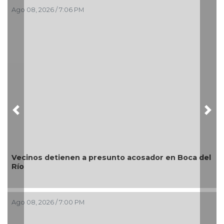
08, 2026 / 7:06 PM
Ago 08, 2
Previous
Nex
inos detienen a presunto acosador en Boca del
¿Con o 
08, 2026 / 7:00 PM
Ago 08, 2